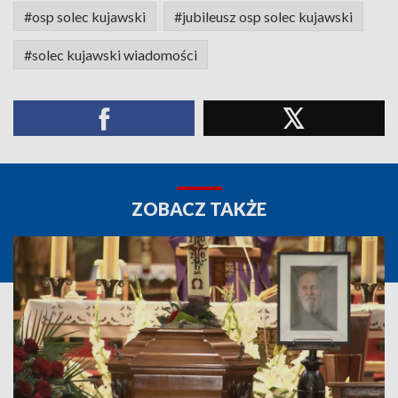
#osp solec kujawski
#jubileusz osp solec kujawski
#solec kujawski wiadomości
ZOBACZ TAKŻE