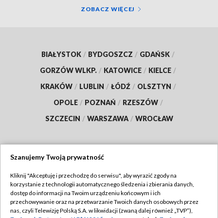
ZOBACZ WIĘCEJ
BIAŁYSTOK
/
BYDGOSZCZ
/
GDAŃSK
/
GORZÓW WLKP.
/
KATOWICE
/
KIELCE
/
KRAKÓW
/
LUBLIN
/
ŁÓDŹ
/
OLSZTYN
/
OPOLE
/
POZNAŃ
/
RZESZÓW
/
SZCZECIN
/
WARSZAWA
/
WROCŁAW
Szanujemy Twoją prywatność
Dołącz do nas:
Kliknij "Akceptuję i przechodzę do serwisu", aby wyrazić zgody na
korzystanie z technologii automatycznego śledzenia i zbierania danych,
TVP
dostęp do informacji na Twoim urządzeniu końcowym i ich
Abonament TVP
przechowywanie oraz na przetwarzanie Twoich danych osobowych przez
Regulamin TVP
nas, czyli Telewizję Polską S.A. w likwidacji (zwaną dalej również „TVP”),
Emisja w TVP