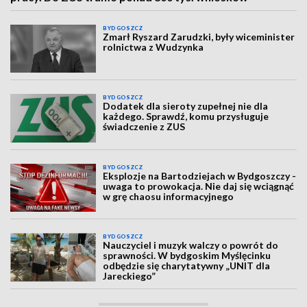
BYDGOSZCZ
Zmarł Ryszard Zarudzki, były wiceminister
rolnictwa z Wudzynka
BYDGOSZCZ
Dodatek dla sieroty zupełnej nie dla
każdego. Sprawdź, komu przysługuje
świadczenie z ZUS
BYDGOSZCZ
Eksplozje na Bartodziejach w Bydgoszczy -
uwaga to prowokacja. Nie daj się wciągnąć
w grę chaosu informacyjnego
BYDGOSZCZ
Nauczyciel i muzyk walczy o powrót do
sprawności. W bydgoskim Myślęcinku
odbędzie się charytatywny „UNIT dla
Jareckiego”