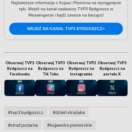
Najświeższe informacje z Kujaw i Pomorza na wyciągnięcie
ręki. Wejdź na kanał nadawczy TVP3 Bydgoszcz w
Messengerze i bądź zawsze na bieżąco!
WEJDŹ NA KANAŁ TVP3 BYDGOSZCZ»
Obserwuj TVP3
Obserwuj TVP3
Obserwuj TVP3
Obserwuj TVP3
Bydgoszcz na
Bydgoszcz na
Bydgoszcz na
Bydgoszcz na
Facebooku
Tik Toku
Instagramie
portalu X
#tvp3 bydgoszcz
#dzień strażaka
#straż pożarna
#kujawsko pomorskie