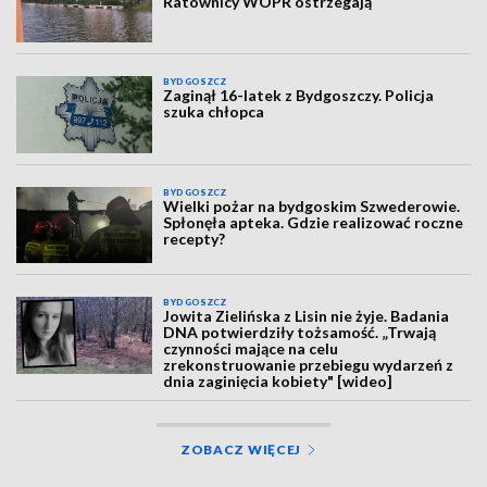
Ratownicy WOPR ostrzegają
BYDGOSZCZ
Zaginął 16-latek z Bydgoszczy. Policja
szuka chłopca
BYDGOSZCZ
Wielki pożar na bydgoskim Szwederowie.
Spłonęła apteka. Gdzie realizować roczne
recepty?
BYDGOSZCZ
Jowita Zielińska z Lisin nie żyje. Badania
DNA potwierdziły tożsamość. „Trwają
czynności mające na celu
zrekonstruowanie przebiegu wydarzeń z
dnia zaginięcia kobiety" [wideo]
ZOBACZ WIĘCEJ