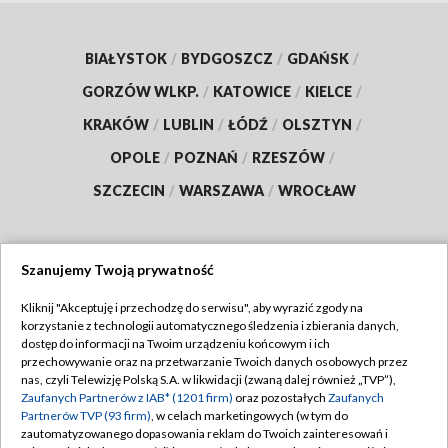
BIAŁYSTOK
/
BYDGOSZCZ
/
GDAŃSK
/
GORZÓW WLKP.
/
KATOWICE
/
KIELCE
/
KRAKÓW
/
LUBLIN
/
ŁÓDŹ
/
OLSZTYN
/
OPOLE
/
POZNAŃ
/
RZESZÓW
/
SZCZECIN
/
WARSZAWA
/
WROCŁAW
Szanujemy Twoją prywatność
Dołącz do nas:
Kliknij "Akceptuję i przechodzę do serwisu", aby wyrazić zgody na
korzystanie z technologii automatycznego śledzenia i zbierania danych,
TVP
dostęp do informacji na Twoim urządzeniu końcowym i ich
Abonament TVP
przechowywanie oraz na przetwarzanie Twoich danych osobowych przez
Regulamin TVP
nas, czyli Telewizję Polską S.A. w likwidacji (zwaną dalej również „TVP”),
Emisja w TVP
Zaufanych Partnerów z IAB* (1201 firm)
oraz pozostałych
Zaufanych
Polityka prywatności
Partnerów TVP (93 firm)
, w celach marketingowych (w tym do
Centrum informacji TVP
Moje zgody
zautomatyzowanego dopasowania reklam do Twoich zainteresowań i