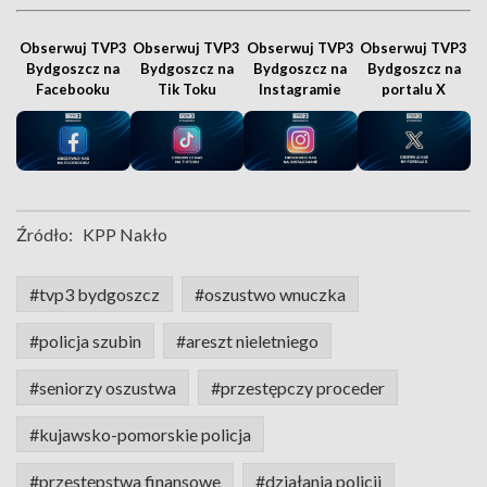
Obserwuj TVP3
Obserwuj TVP3
Obserwuj TVP3
Obserwuj TVP3
Bydgoszcz na
Bydgoszcz na
Bydgoszcz na
Bydgoszcz na
Facebooku
Tik Toku
Instagramie
portalu X
Źródło:
KPP Nakło
#tvp3 bydgoszcz
#oszustwo wnuczka
#policja szubin
#areszt nieletniego
#seniorzy oszustwa
#przestępczy proceder
#kujawsko-pomorskie policja
#przestępstwa finansowe
#działania policji