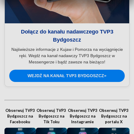
Dołącz do kanału nadawczego TVP3
Bydgoszcz
Najświeższe informacje z Kujaw i Pomorza na wyciągnięcie
ręki. Wejdź na kanał nadawczy TVP3 Bydgoszcz w
Messengerze i bądź zawsze na bieżąco!
WEJDŹ NA KANAŁ TVP3 BYDGOSZCZ»
Obserwuj TVP3
Obserwuj TVP3
Obserwuj TVP3
Obserwuj TVP3
Bydgoszcz na
Bydgoszcz na
Bydgoszcz na
Bydgoszcz na
Facebooku
Tik Toku
Instagramie
portalu X