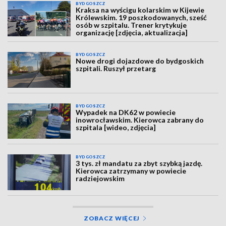
BYDGOSZCZ
Kraksa na wyścigu kolarskim w Kijewie
Królewskim. 19 poszkodowanych, sześć
osób w szpitalu. Trener krytykuje
organizację [zdjęcia, aktualizacja]
BYDGOSZCZ
Nowe drogi dojazdowe do bydgoskich
szpitali. Ruszył przetarg
BYDGOSZCZ
Wypadek na DK62 w powiecie
inowrocławskim. Kierowca zabrany do
szpitala [wideo, zdjęcia]
BYDGOSZCZ
3 tys. zł mandatu za zbyt szybką jazdę.
Kierowca zatrzymany w powiecie
radziejowskim
ZOBACZ WIĘCEJ