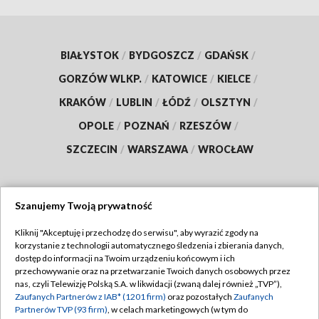
BIAŁYSTOK
/
BYDGOSZCZ
/
GDAŃSK
/
GORZÓW WLKP.
/
KATOWICE
/
KIELCE
/
KRAKÓW
/
LUBLIN
/
ŁÓDŹ
/
OLSZTYN
/
OPOLE
/
POZNAŃ
/
RZESZÓW
/
SZCZECIN
/
WARSZAWA
/
WROCŁAW
Szanujemy Twoją prywatność
Dołącz do nas:
Kliknij "Akceptuję i przechodzę do serwisu", aby wyrazić zgody na
korzystanie z technologii automatycznego śledzenia i zbierania danych,
TVP
dostęp do informacji na Twoim urządzeniu końcowym i ich
Abonament TVP
przechowywanie oraz na przetwarzanie Twoich danych osobowych przez
Regulamin TVP
nas, czyli Telewizję Polską S.A. w likwidacji (zwaną dalej również „TVP”),
Emisja w TVP
Polityka prywatności
Zaufanych Partnerów z IAB* (1201 firm)
oraz pozostałych
Zaufanych
Partnerów TVP (93 firm)
, w celach marketingowych (w tym do
Centrum informacji TVP