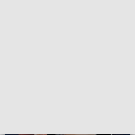
ZOBACZ: Śmiertelne potrącenie w Prądocinie. 72-latek
zginął na pasach, kierowca pod wpływem narkotyków!