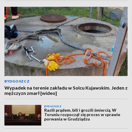
BYDGOSZCZ
Wypadek na terenie zakładu w Solcu Kujawskim. Jeden z
mężczyzn zmarł [wideo]
BYDGOSZCZ
Razili prądem, bili i grozili śmiercią. W
Toruniu rozpoczął się proces w sprawie
porwania w Grudziądzu