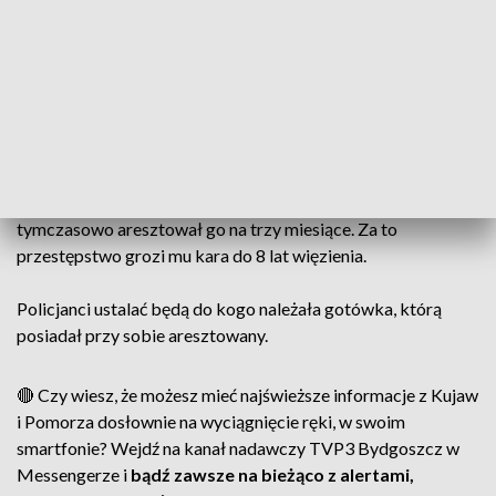
w niej obawy i zorientowała się, że może być to próba
oszustwa.
Mężczyzna usłyszał zarzut usiłowania oszustwa, ponieważ
był powiązany z osobami, z którymi prowadziła rozmowę 87
latka.
11 lutego na wniosek policjantów i prokuratora sąd
tymczasowo aresztował go na trzy miesiące. Za to
przestępstwo grozi mu kara do 8 lat więzienia.
Policjanci ustalać będą do kogo należała gotówka, którą
posiadał przy sobie aresztowany.
🔴 Czy wiesz, że możesz mieć najświeższe informacje z Kujaw
i Pomorza dosłownie na wyciągnięcie ręki, w swoim
smartfonie? Wejdź na kanał nadawczy TVP3 Bydgoszcz w
Messengerze i
bądź zawsze na bieżąco z alertami,