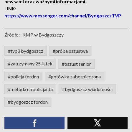
newsami oraz ważnymi informacjami
.
LINK:
https://www.messenger.com/channel/BydgoszczTVP
Źródło:
KMP w Bydgoszczy
#tvp3 bydgoszcz
#próba oszustwa
#zatrzymany 25‑latek
#oszust senior
#policja fordon
#gotówka zabezpieczona
#metoda na policjanta
#bydgoszcz wiadomości
#bydgoszcz fordon