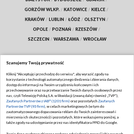
GORZÓW WLKP.
/
KATOWICE
/
KIELCE
/
KRAKÓW
/
LUBLIN
/
ŁÓDŹ
/
OLSZTYN
/
OPOLE
/
POZNAŃ
/
RZESZÓW
/
SZCZECIN
/
WARSZAWA
/
WROCŁAW
Szanujemy Twoją prywatność
Dołącz do nas:
Kliknij "Akceptuję i przechodzę do serwisu", aby wyrazić zgody na
korzystanie z technologii automatycznego śledzenia i zbierania danych,
TVP
dostęp do informacji na Twoim urządzeniu końcowym i ich
Abonament TVP
przechowywanie oraz na przetwarzanie Twoich danych osobowych przez
Regulamin TVP
nas, czyli Telewizję Polską S.A. w likwidacji (zwaną dalej również „TVP”),
Emisja w TVP
Zaufanych Partnerów z IAB* (1201 firm)
oraz pozostałych
Zaufanych
Polityka prywatności
Partnerów TVP (93 firm)
, w celach marketingowych (w tym do
Centrum informacji TVP
Moje zgody
zautomatyzowanego dopasowania reklam do Twoich zainteresowań i
mierzenia ich skuteczności) i pozostałych, które wskazujemy poniżej, a
Naziemna Telewizja Cyfrowa
Pomoc
także zgody na udostępnianie przez nas identyfikatora PPID do Google.
Sklep TVP
Biuro reklamy
Twoje dane osobowe zbierane podczas odwiedzania przez Ciebie naszych