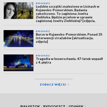
BYDGOSZCZ
Ludzkie szczątki znalezione w Lisinach w
Kujawsko-Pomorskiem. Badania
zakończono. To zaginiona Jowita
Zielińska. Będzie przełom w sprawie
zaginionej Jowity Zielińskiej? [zdjęcia,
wideo, aktualizacja]
BYDGOSZCZ
Burze w Kujawsko-Pomorskiem. Ponad 35
interwencji strażaków [aktualizacja,
zdjęcia]
BYDGOSZCZ
Tragedia w Inowrocławiu. 47-latek wypadł
z 4. piętra
ZOBACZ WIĘCEJ
BIAŁYSTOK
/
BYDGOSZCZ
/
GDAŃSK
/