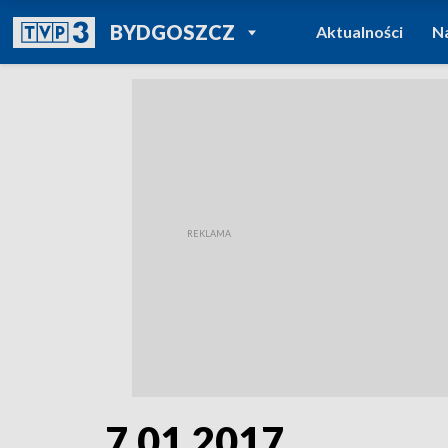
POWRÓT DO
BYDGOSZCZ
Aktualności
N
TVP REGIONY
7.01.2017