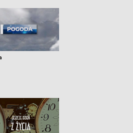
kach
a