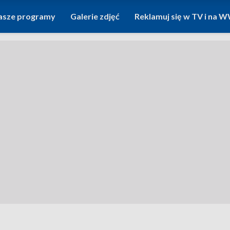
asze programy
Galerie zdjęć
Reklamuj się w TV i na