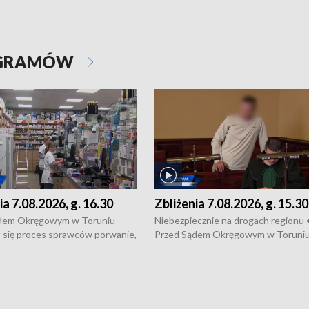
OGRAMÓW
ia 7.08.2026, g. 16.30
Zbliżenia 7.08.2026, g. 15.30
dem Okręgowym w Toruniu
Niebezpiecznie na drogach regionu 
 się proces sprawców porwanie,
Przed Sądem Okręgowym w Toruni
 tortur pod Grudziądzem • 3 mln
rozpoczął się proces sprawców por
 mogą wynosić straty po pożarze
pobicie i tortur pod Grudziądzem • 
Kossaka w Bydgoszczy •
o oszczędzanie wody • Ważne dla
cznie na drogach regionu •
rolników badania w Stacji Doświadcz
ąg sporu o pranie na bydgoskich
Oceny Odmian w Chrząstowie