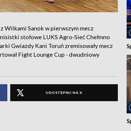
i z Wilkami Sanok w pierwszym mecz
tenisistki stołowe LUKS Agro-Sieć Chełmno
łkarki Gwiazdy Kani Toruń zremisowały mecz
S
startował Fight Lounge Cup - dwudniowy
UDOSTĘPNIJ NA X
S