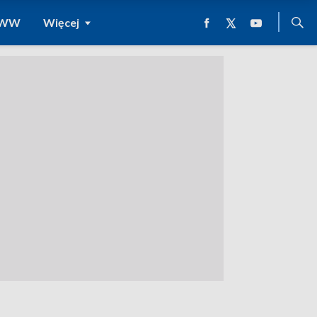
 WWW
Więcej