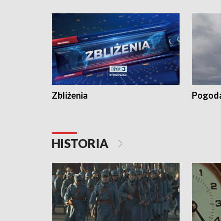
recept po spaleniu apteki w Bydgoszczy •
Kapuścis
Dalszy ciąg sąsiedzkiego sporu o
wywieszanie prania
Zbliżenia
Pogod
HISTORIA