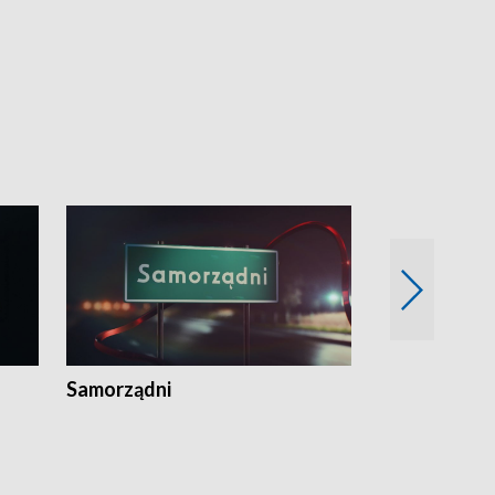
Samorządni
Wspólna sp