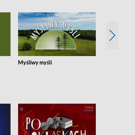
Myśliwy myśli
Spotkania z 