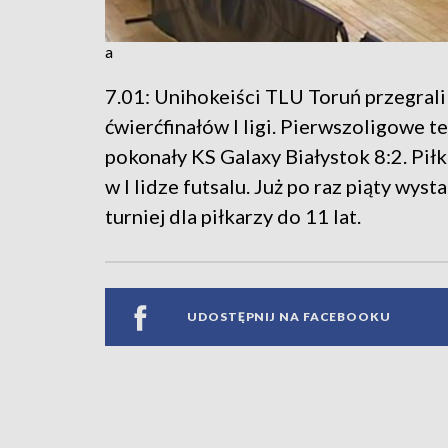
a
7.01: Unihokeiści TLU Toruń przegral
ćwierćfinałów I ligi. Pierwszoligowe 
pokonały KS Galaxy Białystok 8:2. Pi
w I lidze futsalu. Już po raz piąty wy
turniej dla piłkarzy do 11 lat.
UDOSTĘPNIJ NA FACEBOOKU