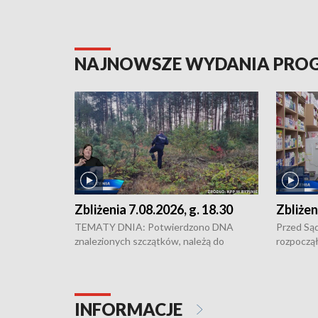
NAJNOWSZE WYDANIA PR
Zbliżenia 7.08.2026, g. 18.30
Zbliżen
TEMATY DNIA: Potwierdzono DNA
Przed Są
znalezionych szczątków, należą do
rozpoczął
zaginionej Jowity Zielińskiej • Tragiczny
pobicie i
finał prac serwisowych w studni w Solcu
zł - tyle
Kujawskim • Festiwal dziewięciu wzgórz
przy ul. 
w Chełmnie i Festiwal Wisły w kilku
Niebezpie
INFORMACJE
miastach regionu • Problem z realizacją
Dalszy ci