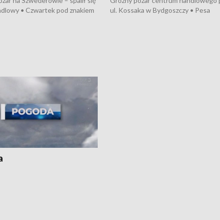
żar na Szwederowie – spalił się
Groźny pożar centrum handlowego 
ndlowy • Czwartek pod znakiem
ul. Kossaka w Bydgoszczy • Pesa
burz • Dobre prognozy dla
wyprodukuje nowoczesne,
 – rolnicy mogą liczyć na
energooszczędne pociągi dla Polregi
lony • Akcja porodowa na trasie
Zmiany w przepisach o pomocy
uń – pomógł policyjny patrol •
społecznej • Przed nami 10. jubileu
my na kolejną odsłonę programu
Festiwal Wisły
ato”
a