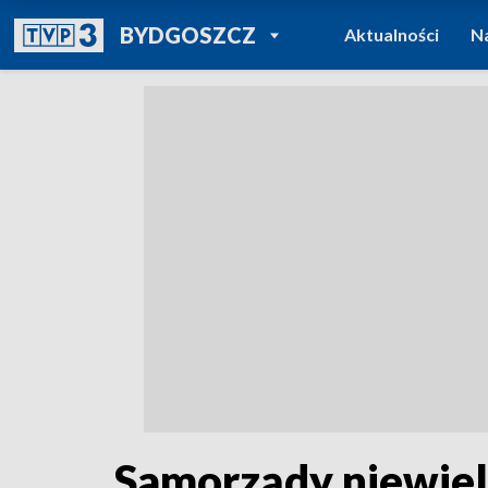
POWRÓT DO
BYDGOSZCZ
Aktualności
N
TVP REGIONY
Samorządy niewiel