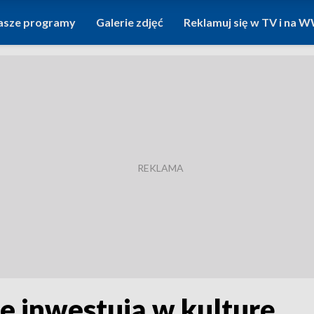
asze programy
Galerie zdjęć
Reklamuj się w TV i na
e inwestują w kulturę