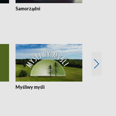
Samorządni
Wspólna sp
Myśliwy myśli
Spotkania z 