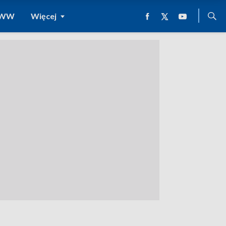
 WWW
Więcej