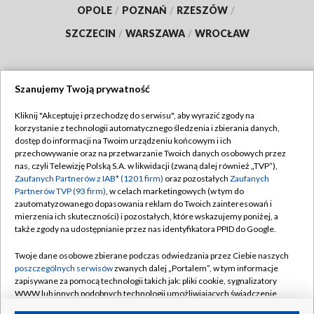
OPOLE
/
POZNAŃ
/
RZESZÓW
/
SZCZECIN
/
WARSZAWA
/
WROCŁAW
Szanujemy Twoją prywatność
Dołącz do nas:
Kliknij "Akceptuję i przechodzę do serwisu", aby wyrazić zgody na
korzystanie z technologii automatycznego śledzenia i zbierania danych,
TVP
dostęp do informacji na Twoim urządzeniu końcowym i ich
Abonament TVP
przechowywanie oraz na przetwarzanie Twoich danych osobowych przez
Regulamin TVP
nas, czyli Telewizję Polską S.A. w likwidacji (zwaną dalej również „TVP”),
Emisja w TVP
Zaufanych Partnerów z IAB* (1201 firm)
oraz pozostałych
Zaufanych
Polityka prywatności
Partnerów TVP (93 firm)
, w celach marketingowych (w tym do
Centrum informacji TVP
Moje zgody
zautomatyzowanego dopasowania reklam do Twoich zainteresowań i
mierzenia ich skuteczności) i pozostałych, które wskazujemy poniżej, a
Naziemna Telewizja Cyfrowa
Pomoc
także zgody na udostępnianie przez nas identyfikatora PPID do Google.
Sklep TVP
Biuro reklamy
Twoje dane osobowe zbierane podczas odwiedzania przez Ciebie naszych
Rada Programowa
poszczególnych serwisów
zwanych dalej „Portalem”, w tym informacje
Kontakt
zapisywane za pomocą technologii takich jak: pliki cookie, sygnalizatory
System NOS
WWW lub innych podobnych technologii umożliwiających świadczenie
dopasowanych i bezpiecznych usług, personalizację treści oraz reklam,
Informacje o nadawcy
Kanały