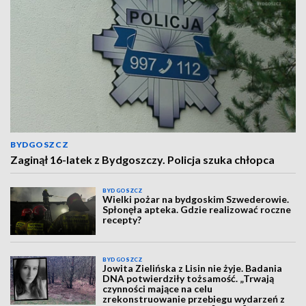
BYDGOSZCZ
Zaginął 16-latek z Bydgoszczy. Policja szuka chłopca
BYDGOSZCZ
Wielki pożar na bydgoskim Szwederowie.
Spłonęła apteka. Gdzie realizować roczne
recepty?
BYDGOSZCZ
Jowita Zielińska z Lisin nie żyje. Badania
DNA potwierdziły tożsamość. „Trwają
czynności mające na celu
zrekonstruowanie przebiegu wydarzeń z