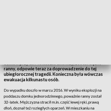
Prokuratura skierowała akt oskarżenia do sądu
Dariusz W., który w wyniku wybuchu w jednym z
domów przy ul. Moniuszki Chełmży, został ciężko
ranny, odpowie teraz za doprowadzenie do tej
ubiegłorocznej tragedii. Konieczna była wówczas
ewakuacja kilkunastu osób.
Do wypadku doszło w marcu 2016. W wyniku eksplozji na
poddaszu domku jednorodzinnego, poważnie ranny został
32-latek. Mężczyzna stracił m.in. część lewej ręki, prawą
dłoń, doznał też rozległych oparzeń. W mieszkaniu na