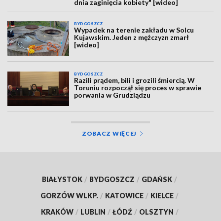
dnia zaginięcia kobiety" [wideo]
BYDGOSZCZ
Wypadek na terenie zakładu w Solcu
Kujawskim. Jeden z mężczyzn zmarł
[wideo]
BYDGOSZCZ
Razili prądem, bili i grozili śmiercią. W
Toruniu rozpoczął się proces w sprawie
porwania w Grudziądzu
ZOBACZ WIĘCEJ
BIAŁYSTOK
/
BYDGOSZCZ
/
GDAŃSK
/
GORZÓW WLKP.
/
KATOWICE
/
KIELCE
/
KRAKÓW
/
LUBLIN
/
ŁÓDŹ
/
OLSZTYN
/