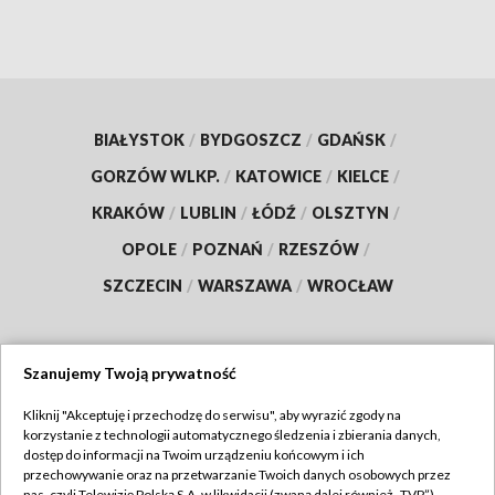
BIAŁYSTOK
/
BYDGOSZCZ
/
GDAŃSK
/
GORZÓW WLKP.
/
KATOWICE
/
KIELCE
/
KRAKÓW
/
LUBLIN
/
ŁÓDŹ
/
OLSZTYN
/
OPOLE
/
POZNAŃ
/
RZESZÓW
/
SZCZECIN
/
WARSZAWA
/
WROCŁAW
Szanujemy Twoją prywatność
Dołącz do nas:
Kliknij "Akceptuję i przechodzę do serwisu", aby wyrazić zgody na
korzystanie z technologii automatycznego śledzenia i zbierania danych,
TVP
dostęp do informacji na Twoim urządzeniu końcowym i ich
Abonament TVP
przechowywanie oraz na przetwarzanie Twoich danych osobowych przez
Regulamin TVP
nas, czyli Telewizję Polską S.A. w likwidacji (zwaną dalej również „TVP”),