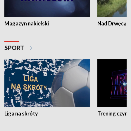
Magazyn nakielski
Nad Drwęcą
SPORT
Liga na skróty
Trening czyni 