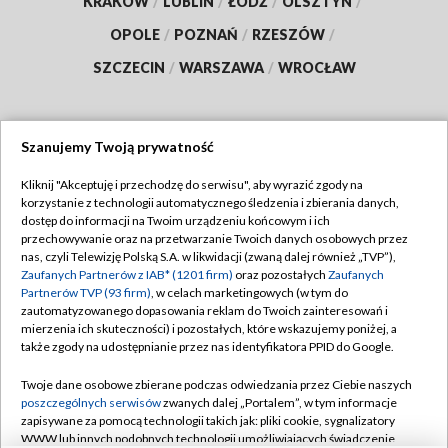
KRAKÓW
/
LUBLIN
/
ŁÓDŹ
/
OLSZTYN
/
OPOLE
/
POZNAŃ
/
RZESZÓW
/
SZCZECIN
/
WARSZAWA
/
WROCŁAW
Szanujemy Twoją prywatność
Dołącz do nas:
Kliknij "Akceptuję i przechodzę do serwisu", aby wyrazić zgody na
korzystanie z technologii automatycznego śledzenia i zbierania danych,
TVP
dostęp do informacji na Twoim urządzeniu końcowym i ich
Abonament TVP
przechowywanie oraz na przetwarzanie Twoich danych osobowych przez
Regulamin TVP
nas, czyli Telewizję Polską S.A. w likwidacji (zwaną dalej również „TVP”),
Emisja w TVP
Polityka prywatności
Zaufanych Partnerów z IAB* (1201 firm)
oraz pozostałych
Zaufanych
Partnerów TVP (93 firm)
, w celach marketingowych (w tym do
Centrum informacji TVP
Moje zgody
zautomatyzowanego dopasowania reklam do Twoich zainteresowań i
mierzenia ich skuteczności) i pozostałych, które wskazujemy poniżej, a
Naziemna Telewizja Cyfrowa
Pomoc
także zgody na udostępnianie przez nas identyfikatora PPID do Google.
Sklep TVP
Biuro reklamy
Twoje dane osobowe zbierane podczas odwiedzania przez Ciebie naszych
Rada Programowa
Kontakt
poszczególnych serwisów
zwanych dalej „Portalem”, w tym informacje
zapisywane za pomocą technologii takich jak: pliki cookie, sygnalizatory
System NOS
WWW lub innych podobnych technologii umożliwiających świadczenie