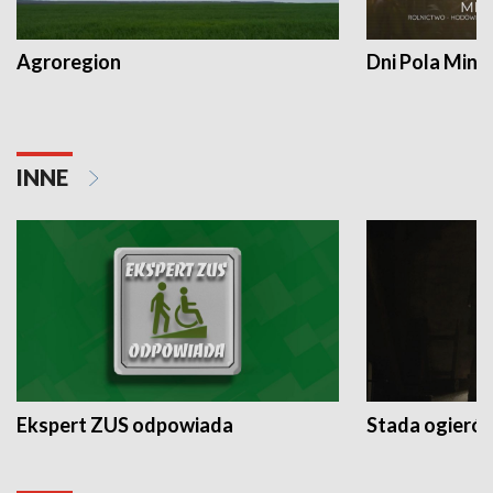
Agroregion
Dni Pola Min
INNE
Ekspert ZUS odpowiada
Stada ogieró