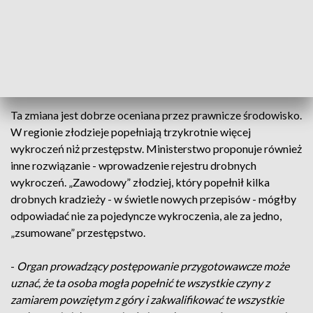
-
Ta sztywna kwota powoduje określoną stabilność regulacji.
Ona jest jasna i czytelna zarówno dla potencjalnego sprawcy
a więc dla obywatela jak i dla sędziego -
mówi Włodzimierz
Hilla, rzecznik Sądu Okręgowego w Bydgoszczy.
Ta zmiana jest dobrze oceniana przez prawnicze środowisko.
W regionie złodzieje popełniają trzykrotnie więcej
wykroczeń niż przestępstw. Ministerstwo proponuje również
inne rozwiązanie - wprowadzenie rejestru drobnych
wykroczeń. „Zawodowy” złodziej, który popełnił kilka
drobnych kradzieży - w świetle nowych przepisów - mógłby
odpowiadać nie za pojedyncze wykroczenia, ale za jedno,
„zsumowane” przestępstwo.
-
Organ prowadzący postępowanie przygotowawcze może
uznać, że ta osoba mogła popełnić te wszystkie czyny z
zamiarem powziętym z góry i zakwalifikować te wszystkie