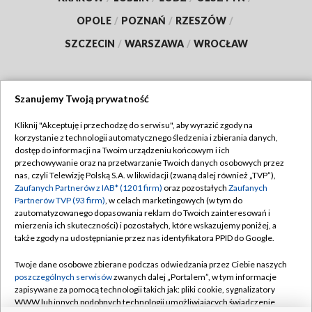
OPOLE
/
POZNAŃ
/
RZESZÓW
/
SZCZECIN
/
WARSZAWA
/
WROCŁAW
Szanujemy Twoją prywatność
Dołącz do nas:
Kliknij "Akceptuję i przechodzę do serwisu", aby wyrazić zgody na
korzystanie z technologii automatycznego śledzenia i zbierania danych,
TVP
dostęp do informacji na Twoim urządzeniu końcowym i ich
Abonament TVP
przechowywanie oraz na przetwarzanie Twoich danych osobowych przez
Regulamin TVP
nas, czyli Telewizję Polską S.A. w likwidacji (zwaną dalej również „TVP”),
Emisja w TVP
Polityka prywatności
Zaufanych Partnerów z IAB* (1201 firm)
oraz pozostałych
Zaufanych
Partnerów TVP (93 firm)
, w celach marketingowych (w tym do
Centrum informacji TVP
Moje zgody
zautomatyzowanego dopasowania reklam do Twoich zainteresowań i
mierzenia ich skuteczności) i pozostałych, które wskazujemy poniżej, a
Naziemna Telewizja Cyfrowa
Pomoc
także zgody na udostępnianie przez nas identyfikatora PPID do Google.
Sklep TVP
Biuro reklamy
Twoje dane osobowe zbierane podczas odwiedzania przez Ciebie naszych
Rada Programowa
Kontakt
poszczególnych serwisów
zwanych dalej „Portalem”, w tym informacje
zapisywane za pomocą technologii takich jak: pliki cookie, sygnalizatory
System NOS
WWW lub innych podobnych technologii umożliwiających świadczenie