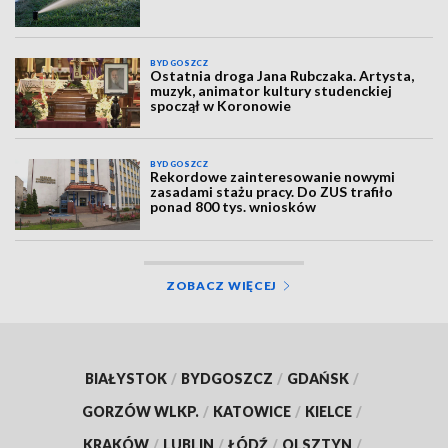
BYDGOSZCZ
Ostatnia droga Jana Rubczaka. Artysta,
muzyk, animator kultury studenckiej
spoczął w Koronowie
BYDGOSZCZ
Rekordowe zainteresowanie nowymi
zasadami stażu pracy. Do ZUS trafiło
ponad 800 tys. wniosków
ZOBACZ WIĘCEJ
BIAŁYSTOK
/
BYDGOSZCZ
/
GDAŃSK
/
GORZÓW WLKP.
/
KATOWICE
/
KIELCE
/
KRAKÓW
/
LUBLIN
/
ŁÓDŹ
/
OLSZTYN
/