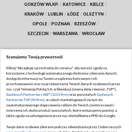
GORZÓW WLKP.
/
KATOWICE
/
KIELCE
/
KRAKÓW
/
LUBLIN
/
ŁÓDŹ
/
OLSZTYN
/
OPOLE
/
POZNAŃ
/
RZESZÓW
/
SZCZECIN
/
WARSZAWA
/
WROCŁAW
Szanujemy Twoją prywatność
Dołącz do nas:
Kliknij "Akceptuję i przechodzę do serwisu", aby wyrazić zgody na
korzystanie z technologii automatycznego śledzenia i zbierania danych,
TVP
dostęp do informacji na Twoim urządzeniu końcowym i ich
Abonament TVP
przechowywanie oraz na przetwarzanie Twoich danych osobowych przez
Regulamin TVP
nas, czyli Telewizję Polską S.A. w likwidacji (zwaną dalej również „TVP”),
Emisja w TVP
Polityka prywatności
Zaufanych Partnerów z IAB* (1201 firm)
oraz pozostałych
Zaufanych
Partnerów TVP (93 firm)
, w celach marketingowych (w tym do
Centrum informacji TVP
Moje zgody
zautomatyzowanego dopasowania reklam do Twoich zainteresowań i
mierzenia ich skuteczności) i pozostałych, które wskazujemy poniżej, a
Naziemna Telewizja Cyfrowa
Pomoc
także zgody na udostępnianie przez nas identyfikatora PPID do Google.
Sklep TVP
Biuro reklamy
Twoje dane osobowe zbierane podczas odwiedzania przez Ciebie naszych
Rada Programowa