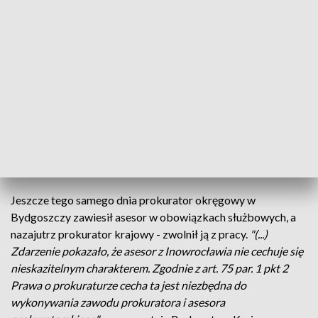
38-latka, o czym informowaliśmy w poniedziałek,
postanowiła na skrzyżowaniu ulic Roosevelta i Narutowicza
w Inowrocławiu - z pasa przeznaczonego do jazdy na wprost
- skręcić swym peugeotem w lewo. Lewym pasem jechał
mercedesem, więc doszło do zderzenia. Pani asesor wysiadła
z auta i... oddaliła się. Policja, zaalarmowana przez kierowcę
mercedesa, zatrzymała 38-latke na jednej z pobliskich ulic.
"Wydmuchała" badanie wykazało dokładnie 3 promile (1,42
mg/l) alkoholu.
Jeszcze tego samego dnia prokurator okręgowy w
Bydgoszczy zawiesił asesor w obowiązkach służbowych, a
nazajutrz prokurator krajowy - zwolnił ją z pracy.
"(...)
Zdarzenie pokazało, że asesor z Inowrocławia nie cechuje się
nieskazitelnym charakterem. Zgodnie z art. 75 par. 1 pkt 2
Prawa o prokuraturze cecha ta jest niezbędna do
wykonywania zawodu prokuratora i asesora