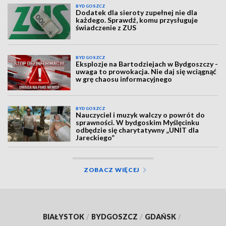
BYDGOSZCZ
Dodatek dla sieroty zupełnej nie dla
każdego. Sprawdź, komu przysługuje
świadczenie z ZUS
BYDGOSZCZ
Eksplozje na Bartodziejach w Bydgoszczy -
uwaga to prowokacja. Nie daj się wciągnąć
w grę chaosu informacyjnego
BYDGOSZCZ
Nauczyciel i muzyk walczy o powrót do
sprawności. W bydgoskim Myślęcinku
odbędzie się charytatywny „UNIT dla
Jareckiego”
ZOBACZ WIĘCEJ
BIAŁYSTOK
/
BYDGOSZCZ
/
GDAŃSK
/