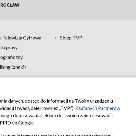
ROCŁAW
 Telewizja Cyfrowa
Sklep TVP
la prasy
tograficzny
sing (znaki)
klamy
Kontakt
rania danych, dostęp do informacji na Twoim urządzeniu
idacji (zwaną dalej również „TVP”),
Zaufanych Partnerów
anego dopasowania reklam do Twoich zainteresowań i
a PPID do Google.
”, w tym informacje zapisywane za pomocą technologii