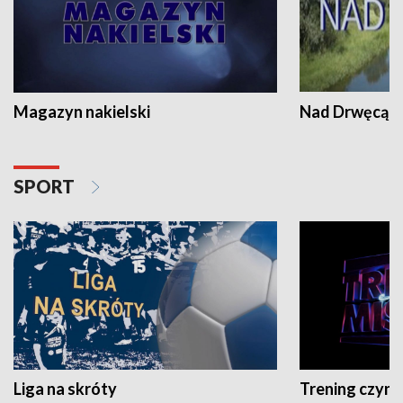
Magazyn nakielski
Nad Drwęcą
SPORT
Liga na skróty
Trening czyni 