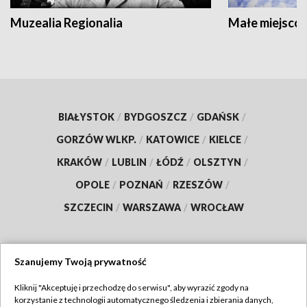
Muzealia Regionalia
Małe miejscow
BIAŁYSTOK
/
BYDGOSZCZ
/
GDAŃSK
/
GORZÓW WLKP.
/
KATOWICE
/
KIELCE
/
KRAKÓW
/
LUBLIN
/
ŁÓDŹ
/
OLSZTYN
/
OPOLE
/
POZNAŃ
/
RZESZÓW
/
SZCZECIN
/
WARSZAWA
/
WROCŁAW
Szanujemy Twoją prywatność
Dołącz do nas:
Kliknij "Akceptuję i przechodzę do serwisu", aby wyrazić zgody na
korzystanie z technologii automatycznego śledzenia i zbierania danych,
TVP