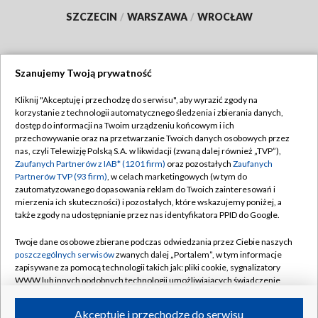
SZCZECIN
/
WARSZAWA
/
WROCŁAW
Szanujemy Twoją prywatność
Dołącz do nas:
Kliknij "Akceptuję i przechodzę do serwisu", aby wyrazić zgody na
korzystanie z technologii automatycznego śledzenia i zbierania danych,
TVP
dostęp do informacji na Twoim urządzeniu końcowym i ich
Abonament TVP
przechowywanie oraz na przetwarzanie Twoich danych osobowych przez
Regulamin TVP
nas, czyli Telewizję Polską S.A. w likwidacji (zwaną dalej również „TVP”),
Emisja w TVP
Polityka prywatności
Zaufanych Partnerów z IAB* (1201 firm)
oraz pozostałych
Zaufanych
Partnerów TVP (93 firm)
, w celach marketingowych (w tym do
Centrum informacji TVP
Moje zgody
zautomatyzowanego dopasowania reklam do Twoich zainteresowań i
mierzenia ich skuteczności) i pozostałych, które wskazujemy poniżej, a
Naziemna Telewizja Cyfrowa
Pomoc
także zgody na udostępnianie przez nas identyfikatora PPID do Google.
Sklep TVP
Biuro reklamy
Twoje dane osobowe zbierane podczas odwiedzania przez Ciebie naszych
Rada Programowa
Kontakt
poszczególnych serwisów
zwanych dalej „Portalem”, w tym informacje
zapisywane za pomocą technologii takich jak: pliki cookie, sygnalizatory
System NOS
WWW lub innych podobnych technologii umożliwiających świadczenie
dopasowanych i bezpiecznych usług, personalizację treści oraz reklam,
Informacje o nadawcy
Kanały
udostępnianie funkcji mediów społecznościowych oraz analizowanie
Akceptuję i przechodzę do serwisu