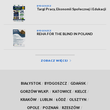
BYDGOSZCZ
Targi Pracy, Ekonomii Społecznej i Edukacji
BYDGOSZCZ
REHA FOR THE BLIND IN POLAND
ZOBACZ WIĘCEJ
BIAŁYSTOK
/
BYDGOSZCZ
/
GDAŃSK
/
GORZÓW WLKP.
/
KATOWICE
/
KIELCE
/
KRAKÓW
/
LUBLIN
/
ŁÓDŹ
/
OLSZTYN
/
OPOLE
/
POZNAŃ
/
RZESZÓW
/