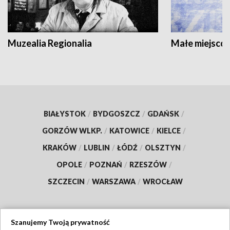
Muzealia Regionalia
Małe miejscow
BIAŁYSTOK
/
BYDGOSZCZ
/
GDAŃSK
/
GORZÓW WLKP.
/
KATOWICE
/
KIELCE
/
KRAKÓW
/
LUBLIN
/
ŁÓDŹ
/
OLSZTYN
/
OPOLE
/
POZNAŃ
/
RZESZÓW
/
SZCZECIN
/
WARSZAWA
/
WROCŁAW
Szanujemy Twoją prywatność