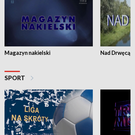
Magazyn nakielski
Nad Drwęcą
SPORT