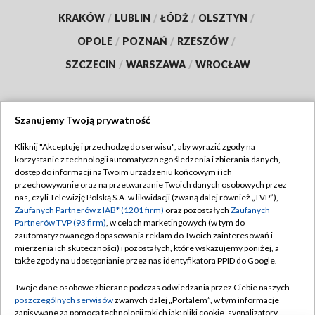
KRAKÓW
/
LUBLIN
/
ŁÓDŹ
/
OLSZTYN
/
OPOLE
/
POZNAŃ
/
RZESZÓW
/
SZCZECIN
/
WARSZAWA
/
WROCŁAW
Szanujemy Twoją prywatność
Dołącz do nas:
Kliknij "Akceptuję i przechodzę do serwisu", aby wyrazić zgody na
korzystanie z technologii automatycznego śledzenia i zbierania danych,
TVP
dostęp do informacji na Twoim urządzeniu końcowym i ich
Abonament TVP
przechowywanie oraz na przetwarzanie Twoich danych osobowych przez
Regulamin TVP
nas, czyli Telewizję Polską S.A. w likwidacji (zwaną dalej również „TVP”),
Emisja w TVP
Polityka prywatności
Zaufanych Partnerów z IAB* (1201 firm)
oraz pozostałych
Zaufanych
Partnerów TVP (93 firm)
, w celach marketingowych (w tym do
Centrum informacji TVP
Moje zgody
zautomatyzowanego dopasowania reklam do Twoich zainteresowań i
mierzenia ich skuteczności) i pozostałych, które wskazujemy poniżej, a
Naziemna Telewizja Cyfrowa
Pomoc
także zgody na udostępnianie przez nas identyfikatora PPID do Google.
Sklep TVP
Biuro reklamy
Twoje dane osobowe zbierane podczas odwiedzania przez Ciebie naszych
Rada Programowa
Kontakt
poszczególnych serwisów
zwanych dalej „Portalem”, w tym informacje
zapisywane za pomocą technologii takich jak: pliki cookie, sygnalizatory