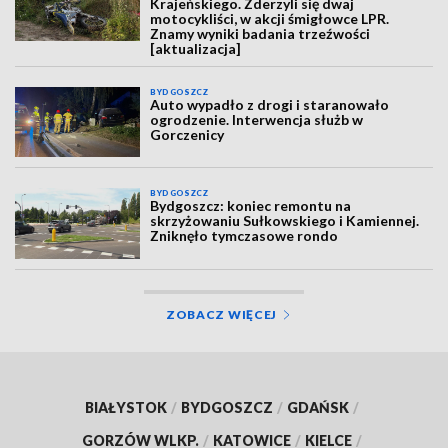
Krajeńskiego. Zderzyli się dwaj
motocykliści, w akcji śmigłowce LPR.
Znamy wyniki badania trzeźwości
[aktualizacja]
BYDGOSZCZ
Auto wypadło z drogi i staranowało
ogrodzenie. Interwencja służb w
Gorczenicy
BYDGOSZCZ
Bydgoszcz: koniec remontu na
skrzyżowaniu Sułkowskiego i Kamiennej.
Zniknęło tymczasowe rondo
ZOBACZ WIĘCEJ
BIAŁYSTOK
/
BYDGOSZCZ
/
GDAŃSK
/
GORZÓW WLKP.
/
KATOWICE
/
KIELCE
/