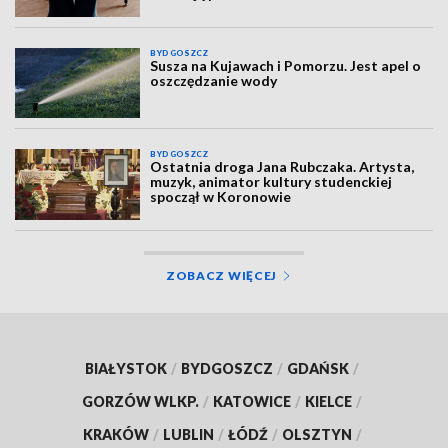
BYDGOSZCZ
Susza na Kujawach i Pomorzu. Jest apel o
oszczędzanie wody
BYDGOSZCZ
Ostatnia droga Jana Rubczaka. Artysta,
muzyk, animator kultury studenckiej
spoczął w Koronowie
ZOBACZ WIĘCEJ
BIAŁYSTOK
/
BYDGOSZCZ
/
GDAŃSK
/
GORZÓW WLKP.
/
KATOWICE
/
KIELCE
/
KRAKÓW
/
LUBLIN
/
ŁÓDŹ
/
OLSZTYN
/