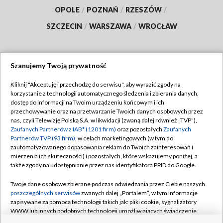
OPOLE
/
POZNAŃ
/
RZESZÓW
/
SZCZECIN
/
WARSZAWA
/
WROCŁAW
Szanujemy Twoją prywatność
Dołącz do nas:
Kliknij "Akceptuję i przechodzę do serwisu", aby wyrazić zgody na
korzystanie z technologii automatycznego śledzenia i zbierania danych,
TVP
dostęp do informacji na Twoim urządzeniu końcowym i ich
Abonament TVP
przechowywanie oraz na przetwarzanie Twoich danych osobowych przez
Regulamin TVP
nas, czyli Telewizję Polską S.A. w likwidacji (zwaną dalej również „TVP”),
Emisja w TVP
Polityka prywatności
Zaufanych Partnerów z IAB* (1201 firm)
oraz pozostałych
Zaufanych
Partnerów TVP (93 firm)
, w celach marketingowych (w tym do
Centrum informacji TVP
Moje zgody
zautomatyzowanego dopasowania reklam do Twoich zainteresowań i
mierzenia ich skuteczności) i pozostałych, które wskazujemy poniżej, a
Naziemna Telewizja Cyfrowa
Pomoc
także zgody na udostępnianie przez nas identyfikatora PPID do Google.
Sklep TVP
Biuro reklamy
Twoje dane osobowe zbierane podczas odwiedzania przez Ciebie naszych
Rada Programowa
Kontakt
poszczególnych serwisów
zwanych dalej „Portalem”, w tym informacje
zapisywane za pomocą technologii takich jak: pliki cookie, sygnalizatory
System NOS
WWW lub innych podobnych technologii umożliwiających świadczenie
dopasowanych i bezpiecznych usług, personalizację treści oraz reklam,