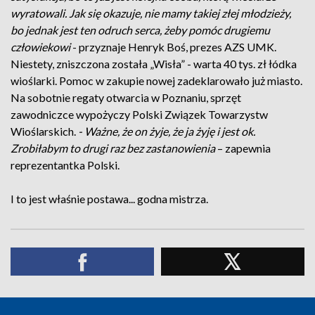
wyratowali. Jak się okazuje, nie mamy takiej złej młodzieży,
bo jednak jest ten odruch serca, żeby pomóc drugiemu
człowiekowi
- przyznaje Henryk Boś, prezes AZS UMK.
Niestety, zniszczona została „Wisła” - warta 40 tys. zł łódka
wioślarki. Pomoc w zakupie nowej zadeklarowało już miasto.
Na sobotnie regaty otwarcia w Poznaniu, sprzęt
zawodniczce wypożyczy Polski Związek Towarzystw
Wioślarskich.
- Ważne, że on żyje, że ja żyję i jest ok.
Zrobiłabym to drugi raz bez zastanowienia
– zapewnia
reprezentantka Polski.
I to jest właśnie postawa... godna mistrza.