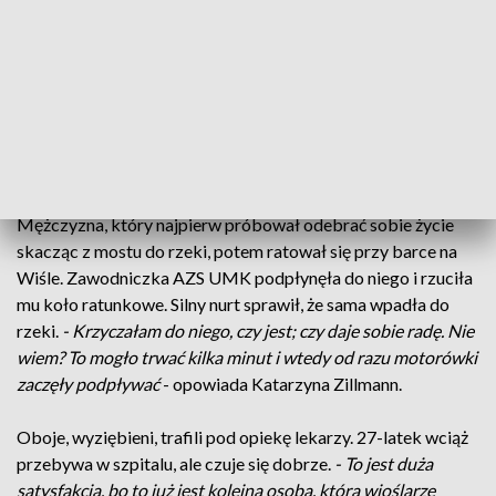
Katarzyna Zillmann, która wciąż przeżywa wydarzenia z
czwartkowego popołudnia. Gdy po treningu dobijała swym
skiffem do klubowej przystani na Bulwarze Filadelfijskim w
Toruniu, usłyszała wołanie o ratunek. Wiedziała, co robić.
- To
jest ludzki odruch. To jest coś, co nie podlega dyskusji. Nie
było nad czym się zastanawiać. Po prostu chciałam mu
pomóc
- wyznaje wioślarka AZS UMK Toruń.
Mężczyzna, który najpierw próbował odebrać sobie życie
skacząc z mostu do rzeki, potem ratował się przy barce na
Wiśle. Zawodniczka AZS UMK podpłynęła do niego i rzuciła
mu koło ratunkowe. Silny nurt sprawił, że sama wpadła do
rzeki.
- Krzyczałam do niego, czy jest; czy daje sobie radę. Nie
wiem? To mogło trwać kilka minut i wtedy od razu motorówki
zaczęły podpływać
- opowiada Katarzyna Zillmann.
Oboje, wyziębieni, trafili pod opiekę lekarzy. 27-latek wciąż
przebywa w szpitalu, ale czuje się dobrze.
- To jest duża
satysfakcja, bo to już jest kolejna osoba, którą wioślarze