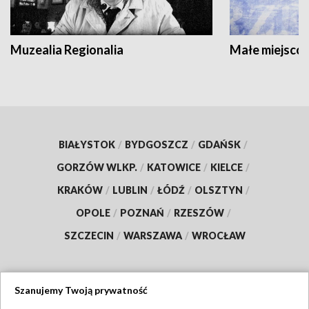
Muzealia Regionalia
Małe miejscow
BIAŁYSTOK
/
BYDGOSZCZ
/
GDAŃSK
/
GORZÓW WLKP.
/
KATOWICE
/
KIELCE
/
KRAKÓW
/
LUBLIN
/
ŁÓDŹ
/
OLSZTYN
/
OPOLE
/
POZNAŃ
/
RZESZÓW
/
SZCZECIN
/
WARSZAWA
/
WROCŁAW
Szanujemy Twoją prywatność
Dołącz do nas: