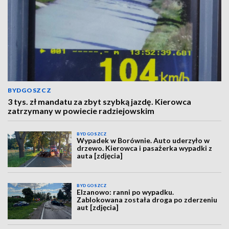
BYDGOSZCZ
3 tys. zł mandatu za zbyt szybką jazdę. Kierowca
zatrzymany w powiecie radziejowskim
BYDGOSZCZ
Wypadek w Borównie. Auto uderzyło w
drzewo. Kierowca i pasażerka wypadki z
auta [zdjęcia]
BYDGOSZCZ
Elzanowo: ranni po wypadku.
Zablokowana została droga po zderzeniu
aut [zdjęcia]