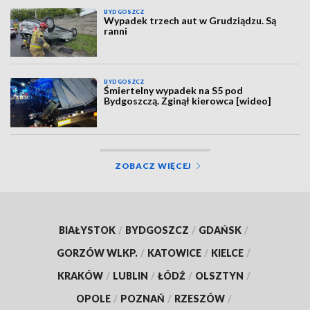
BYDGOSZCZ
Wypadek trzech aut w Grudziądzu. Są
ranni
BYDGOSZCZ
Śmiertelny wypadek na S5 pod
Bydgoszczą. Zginął kierowca [wideo]
ZOBACZ WIĘCEJ
BIAŁYSTOK
/
BYDGOSZCZ
/
GDAŃSK
/
GORZÓW WLKP.
/
KATOWICE
/
KIELCE
/
KRAKÓW
/
LUBLIN
/
ŁÓDŹ
/
OLSZTYN
/
OPOLE
/
POZNAŃ
/
RZESZÓW
/