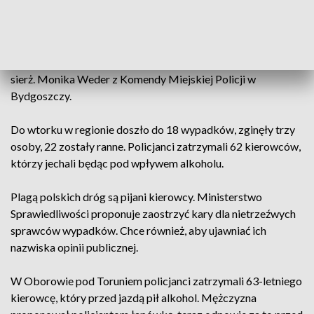
drogówki. -
Zwracamy uwagę na trzeźwość kierujących, na
wymagane dokumenty podczas kontroli. Także na
przewożenie dzieci w pojazdach, czy są one prawidłowo
przewożone czy są w wymaganych fotelikach -
podkreśla
sierż. Monika Weder z Komendy Miejskiej Policji w
Bydgoszczy.
Do wtorku w regionie doszło do 18 wypadków, zginęły trzy
osoby, 22 zostały ranne. Policjanci zatrzymali 62 kierowców,
którzy jechali będąc pod wpływem alkoholu.
Plagą polskich dróg są pijani kierowcy. Ministerstwo
Sprawiedliwości proponuje zaostrzyć kary dla nietrzeźwych
sprawców wypadków. Chce również, aby ujawniać ich
nazwiska opinii publicznej.
W Oborowie pod Toruniem policjanci zatrzymali 63-letniego
kierowcę, który przed jazdą pił alkohol. Mężczyzna