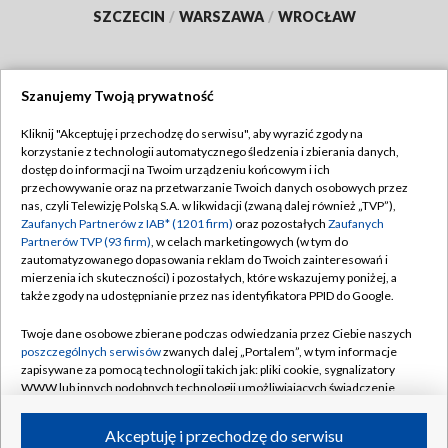
SZCZECIN
/
WARSZAWA
/
WROCŁAW
Szanujemy Twoją prywatność
Dołącz do nas:
Kliknij "Akceptuję i przechodzę do serwisu", aby wyrazić zgody na
korzystanie z technologii automatycznego śledzenia i zbierania danych,
TVP
dostęp do informacji na Twoim urządzeniu końcowym i ich
Abonament TVP
przechowywanie oraz na przetwarzanie Twoich danych osobowych przez
Regulamin TVP
nas, czyli Telewizję Polską S.A. w likwidacji (zwaną dalej również „TVP”),
Emisja w TVP
Polityka prywatności
Zaufanych Partnerów z IAB* (1201 firm)
oraz pozostałych
Zaufanych
Partnerów TVP (93 firm)
, w celach marketingowych (w tym do
Centrum informacji TVP
Moje zgody
zautomatyzowanego dopasowania reklam do Twoich zainteresowań i
mierzenia ich skuteczności) i pozostałych, które wskazujemy poniżej, a
Naziemna Telewizja Cyfrowa
Pomoc
także zgody na udostępnianie przez nas identyfikatora PPID do Google.
Sklep TVP
Biuro reklamy
Twoje dane osobowe zbierane podczas odwiedzania przez Ciebie naszych
Rada Programowa
Kontakt
poszczególnych serwisów
zwanych dalej „Portalem”, w tym informacje
zapisywane za pomocą technologii takich jak: pliki cookie, sygnalizatory
System NOS
WWW lub innych podobnych technologii umożliwiających świadczenie
dopasowanych i bezpiecznych usług, personalizację treści oraz reklam,
Informacje o nadawcy
Kanały
udostępnianie funkcji mediów społecznościowych oraz analizowanie
Akceptuję i przechodzę do serwisu
ruchu w Internecie.
Program dla prasy