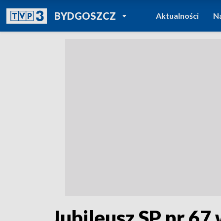
POWRÓT DO
BYDGOSZCZ
Aktualności
N
TVP REGIONY
Jubileusz SP nr 67