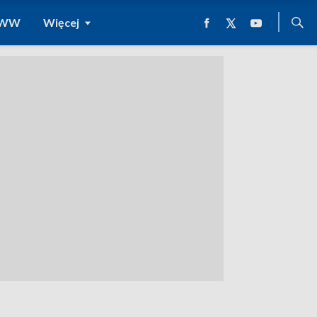
 WWW
Więcej