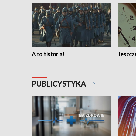
A to historia!
Jeszcze
PUBLICYSTYKA