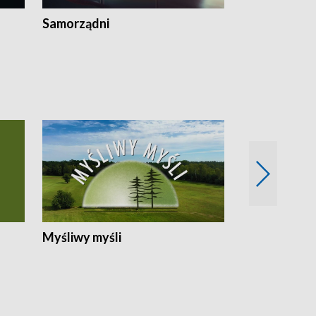
Samorządni
Wspólna sp
Myśliwy myśli
Spotkania z 