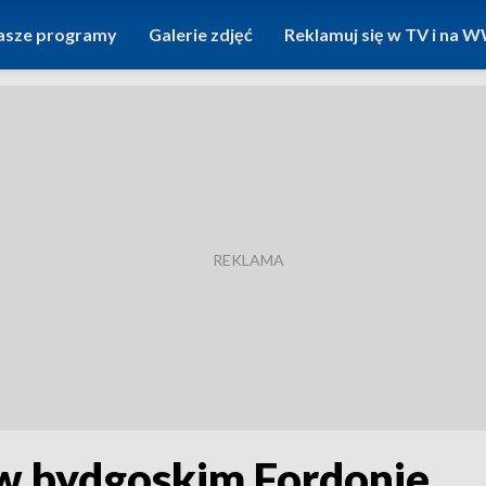
asze programy
Galerie zdjęć
Reklamuj się w TV i na
 w bydgoskim Fordonie