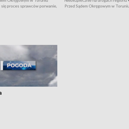
dem Okręgowym w Toruniu
Niebezpiecznie na drogach regionu 
 się proces sprawców porwanie,
Przed Sądem Okręgowym w Toruni
 tortur pod Grudziądzem • 3 mln
rozpoczął się proces sprawców por
 mogą wynosić straty po pożarze
pobicie i tortur pod Grudziądzem • 
Kossaka w Bydgoszczy •
o oszczędzanie wody • Ważne dla
cznie na drogach regionu •
rolników badania w Stacji Doświadcz
ąg sporu o pranie na bydgoskich
Oceny Odmian w Chrząstowie
kach
a