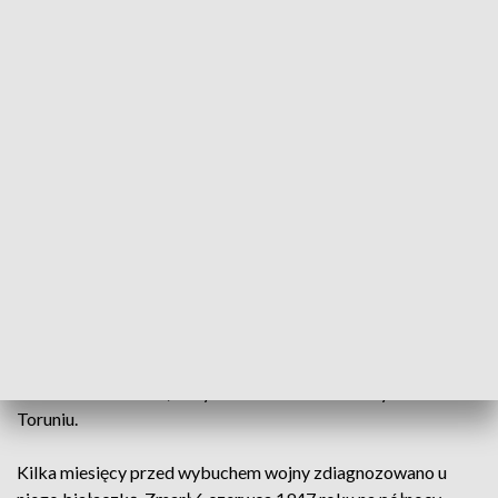
kujawsko-pomorskiego.
Nazywany jest twórcą idei wielkiego Pomorza. To właśnie za
jego urzędowania ówczesne województwo pomorskie
przybrało kształt podobny do obecnego regionu kujawsko-
pomorskiego. W 1938 roku w jednym województwie
znalazły się Bydgoszcz, Grudziądz, Inowrocław, Toruń i
Włocławek.
- Z czym się zmierzył pan wojewoda
Raczkiewicz? To jest ta próba pewnej unifikacji tej
różnorodności, która była dziedzictwem przeszło 100 lat
zaborów
- tłumaczy prof. Waldemar Rozynkowski, dyrektor
Instytutu Historii i Archiwistyki UMK w Toruniu.
- Gdyby
prawdopodobnie nie ta decyzja, ten region nie zacząłby się
tak szybko zrastać po II wojnie światowej
- twierdzi prof.
Jarosław Kłaczkow, Instytut Historii i Archiwistyki UMK w
Toruniu.
Kilka miesięcy przed wybuchem wojny zdiagnozowano u