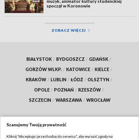
muzyk, animator kultury studenckiej
spoczął w Koronowie
ZOBACZ WIĘCEJ
BIAŁYSTOK
/
BYDGOSZCZ
/
GDAŃSK
/
GORZÓW WLKP.
/
KATOWICE
/
KIELCE
/
KRAKÓW
/
LUBLIN
/
ŁÓDŹ
/
OLSZTYN
/
OPOLE
/
POZNAŃ
/
RZESZÓW
/
SZCZECIN
/
WARSZAWA
/
WROCŁAW
Szanujemy Twoją prywatność
Dołącz do nas:
Kliknij "Akceptuję i przechodzę do serwisu", aby wyrazić zgody na