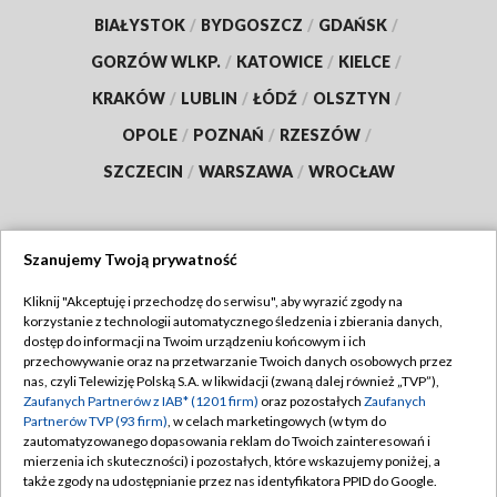
BIAŁYSTOK
/
BYDGOSZCZ
/
GDAŃSK
/
GORZÓW WLKP.
/
KATOWICE
/
KIELCE
/
KRAKÓW
/
LUBLIN
/
ŁÓDŹ
/
OLSZTYN
/
OPOLE
/
POZNAŃ
/
RZESZÓW
/
SZCZECIN
/
WARSZAWA
/
WROCŁAW
Szanujemy Twoją prywatność
Dołącz do nas:
Kliknij "Akceptuję i przechodzę do serwisu", aby wyrazić zgody na
korzystanie z technologii automatycznego śledzenia i zbierania danych,
TVP
dostęp do informacji na Twoim urządzeniu końcowym i ich
Abonament TVP
przechowywanie oraz na przetwarzanie Twoich danych osobowych przez
Regulamin TVP
nas, czyli Telewizję Polską S.A. w likwidacji (zwaną dalej również „TVP”),
Emisja w TVP
Polityka prywatności
Zaufanych Partnerów z IAB* (1201 firm)
oraz pozostałych
Zaufanych
Partnerów TVP (93 firm)
, w celach marketingowych (w tym do
Centrum informacji TVP
Moje zgody
zautomatyzowanego dopasowania reklam do Twoich zainteresowań i
mierzenia ich skuteczności) i pozostałych, które wskazujemy poniżej, a
Naziemna Telewizja Cyfrowa
Pomoc
także zgody na udostępnianie przez nas identyfikatora PPID do Google.