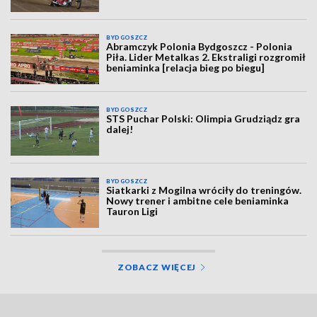
BYDGOSZCZ
Abramczyk Polonia Bydgoszcz - Polonia
Piła. Lider Metalkas 2. Ekstraligi rozgromił
beniaminka [relacja bieg po biegu]
BYDGOSZCZ
STS Puchar Polski: Olimpia Grudziądz gra
dalej!
BYDGOSZCZ
Siatkarki z Mogilna wróciły do treningów.
Nowy trener i ambitne cele beniaminka
Tauron Ligi
ZOBACZ WIĘCEJ