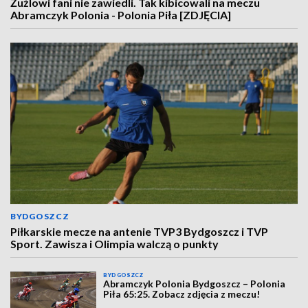
Żużlowi fani nie zawiedli. Tak kibicowali na meczu
Abramczyk Polonia - Polonia Piła [ZDJĘCIA]
BYDGOSZCZ
Piłkarskie mecze na antenie TVP3 Bydgoszcz i TVP
Sport. Zawisza i Olimpia walczą o punkty
BYDGOSZCZ
Abramczyk Polonia Bydgoszcz – Polonia
Piła 65:25. Zobacz zdjęcia z meczu!