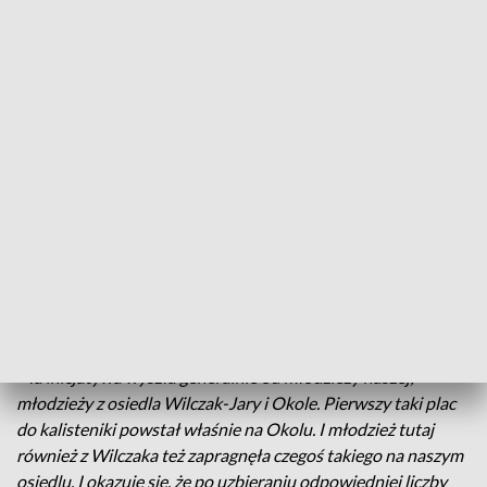
Mieszkańcy osiedla Wilczak mogą ćwiczyć na plenerowej siłowni
Wymaga siły mięśni i zręczności - na bydgoskim
Wilczaku powstał drugi w mieście plac do street
workoutu. Inwestycja została zrealizowana w
ramach Bydgoskiego Budżetu Obywatelskiego.
-
Ta inicjatywa wyszła generalnie od młodzieży naszej;
młodzieży z osiedla Wilczak-Jary i Okole. Pierwszy taki plac
do kalisteniki powstał właśnie na Okolu. I młodzież tutaj
również z Wilczaka też zapragnęła czegoś takiego na naszym
osiedlu. I okazuje się, że po uzbieraniu odpowiedniej liczby