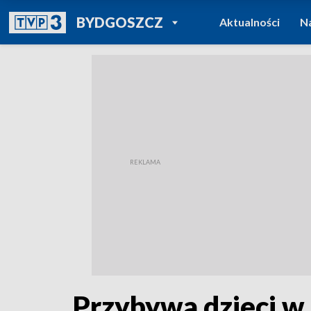
POWRÓT DO
BYDGOSZCZ
Aktualności
N
TVP REGIONY
Przybywa dzieci w