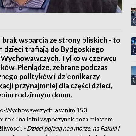
i brak wsparcia ze strony bliskich - to
 dzieci trafiają do Bydgoskiego
-Wychowawczych. Tylko w czerwcu
ków. Pieniądze, zebrane podczas
nego polityków i dziennikarzy,
ji przynajmniej dla części dzieci,
woim rodzinnym domu.
zo-Wychowawczych, a w nim 150
ym roku na letni wypoczynek poza miastem.
żliwości.
- Dzieci pojadą nad morze, na Pałuki i