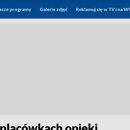
asze programy
Galerie zdjęć
Reklamuj się w TV i na
 placówkach opieki