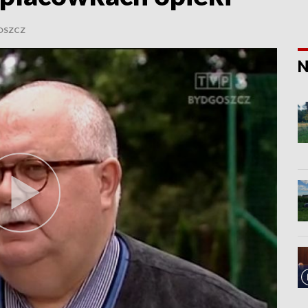
OSZCZ
N