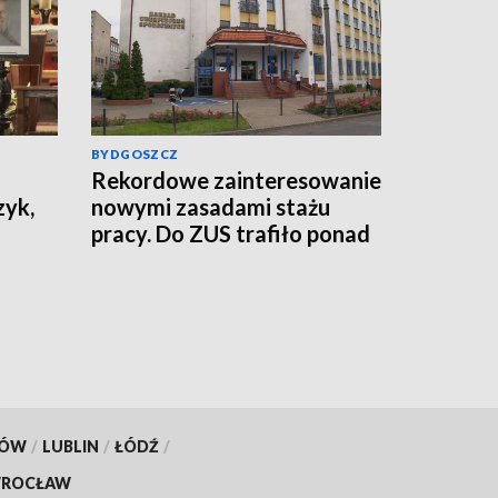
BYDGOSZCZ
Rekordowe zainteresowanie
zyk,
nowymi zasadami stażu
pracy. Do ZUS trafiło ponad
800 tys. wniosków
KÓW
/
LUBLIN
/
ŁÓDŹ
/
ROCŁAW