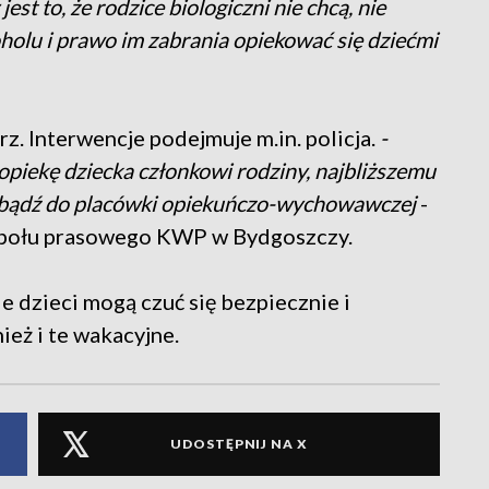
 jest to, że rodzice biologiczni nie chcą, nie
holu i prawo im zabrania opiekować się dziećmi
. Interwencje podejmuje m.in. policja.
-
 opiekę dziecka członkowi rodziny, najbliższemu
a, bądź do placówki opiekuńczo-wychowawczej
-
zespołu prasowego KWP w Bydgoszczy.
 dzieci mogą czuć się bezpiecznie i
ież i te wakacyjne.
UDOSTĘPNIJ NA X