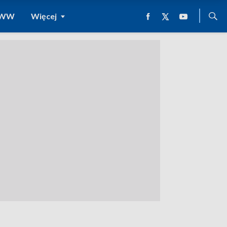
 WWW
Więcej