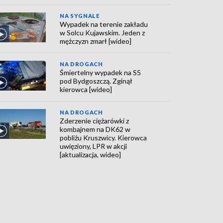
NA SYGNALE
Wypadek na terenie zakładu
w Solcu Kujawskim. Jeden z
mężczyzn zmarł [wideo]
NA DROGACH
Śmiertelny wypadek na S5
pod Bydgoszczą. Zginął
kierowca [wideo]
NA DROGACH
Zderzenie ciężarówki z
kombajnem na DK62 w
pobliżu Kruszwicy. Kierowca
uwięziony, LPR w akcji
[aktualizacja, wideo]