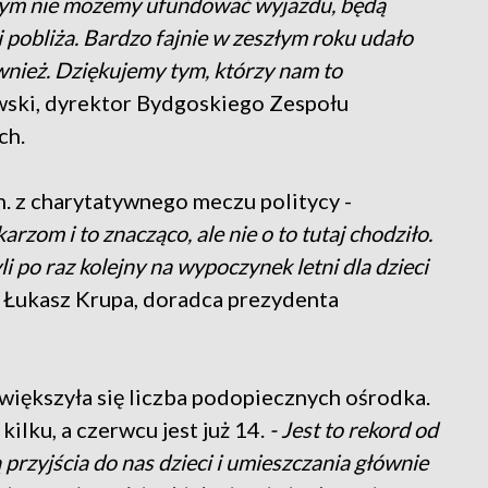
którym nie możemy ufundować wyjazdu, będą
ż i pobliża. Bardzo fajnie w zeszłym roku udało
wnież. Dziękujemy tym, którzy nam to
owski, dyrektor Bydgoskiego Zespołu
ch.
n. z charytatywnego meczu politycy -
karzom i to znacząco, ale nie o to tutaj chodziło.
yli po raz kolejny na wypoczynek letni dla dzieci
a Łukasz Krupa, doradca prezydenta
większyła się liczba podopiecznych ośrodka.
ilku, a czerwcu jest już 14.
- Jest to rekord od
przyjścia do nas dzieci i umieszczania głównie