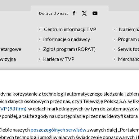
Dołącz do nas:
Centrum informacji TVP
Naziemna
Informacje o nadawcy
Program d
zetargowe
Zgłoś program (ROPAT)
Serwis fo
wizyjna
Kariera w TVP
Merchandi
Polityka prywatności
Moje zgody
Pomoc
Biuro re
ody na korzystanie z technologii automatycznego śledzenia i zbie
 danych osobowych przez nas, czyli Telewizję Polską S.A. w likw
VP (93 firm)
, w celach marketingowych (w tym do zautomatyzow
 poniżej, a także zgody na udostępnianie przez nas identyfikator
Ciebie naszych
poszczególnych serwisów
zwanych dalej „Portalem
obnych technologii umożliwiających świadczenie dopasowanych i be