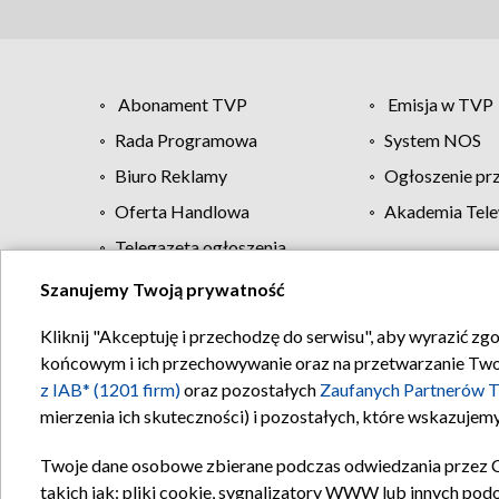
Abonament TVP
Emisja w TVP
Rada Programowa
System NOS
Biuro Reklamy
Ogłoszenie pr
Oferta Handlowa
Akademia Tele
Telegazeta ogłoszenia
Szanujemy Twoją prywatność
Regulamin TVP
Kliknij "Akceptuję i przechodzę do serwisu", aby wyrazić zg
końcowym i ich przechowywanie oraz na przetwarzanie Twoich
z IAB* (1201 firm)
oraz pozostałych
Zaufanych Partnerów T
mierzenia ich skuteczności) i pozostałych, które wskazujemy
Twoje dane osobowe zbierane podczas odwiedzania przez 
takich jak: pliki cookie, sygnalizatory WWW lub innych pod