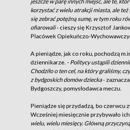
jeszcze w parę innych miejsc, ale te, 
korzystać z wielu atrakcji miasta, ale te
się zebrać potężną sumę, w tym roku ró
ofiarowali
- cieszy się Krzysztof Jank
Placówek Opiekuńczo-Wychowawczy
A pieniądze, jak co roku, pochodzą m.i
dziennikarze.
- Politycy ustąpili dzienni
Chodziło o ten cel, na który graliśmy, cz
z bydgoskich domów dziecka
- zaznacz
Bydgoszczy, pomysłodawca meczu.
Pieniądze się przydadzą, bo czerwcu z
Wcześniej miesięcznie przybywało ich k
wielu, wielu miesięcy. Główną przyczyną 