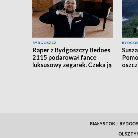
BYDGOSZCZ
BYDGO
Raper z Bydgoszczy Bedoes
Susza
2115 podarował fance
Pomor
luksusowy zegarek. Czeka ją
oszc
podatek?
BIAŁYSTOK
/
BYDGO
OLSZTY