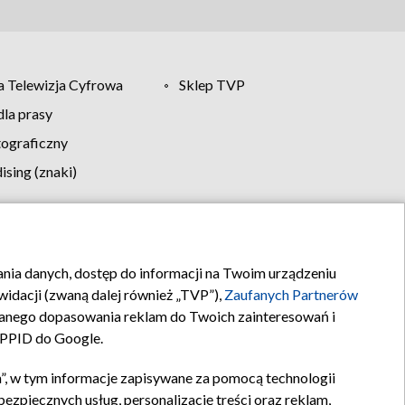
 Telewizja Cyfrowa
Sklep TVP
la prasy
tograficzny
sing (znaki)
klamy
Kontakt
rania danych, dostęp do informacji na Twoim urządzeniu
idacji (zwaną dalej również „TVP”),
Zaufanych Partnerów
anego dopasowania reklam do Twoich zainteresowań i
a PPID do Google.
”, w tym informacje zapisywane za pomocą technologii
zpiecznych usług, personalizację treści oraz reklam,