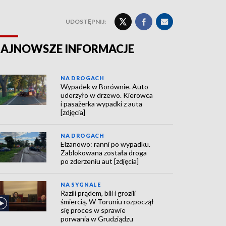
UDOSTĘPNIJ:
AJNOWSZE INFORMACJE
NA DROGACH
Wypadek w Borównie. Auto
uderzyło w drzewo. Kierowca
i pasażerka wypadki z auta
[zdjęcia]
NA DROGACH
Elzanowo: ranni po wypadku.
Zablokowana została droga
po zderzeniu aut [zdjęcia]
NA SYGNALE
Razili prądem, bili i grozili
śmiercią. W Toruniu rozpoczął
się proces w sprawie
porwania w Grudziądzu