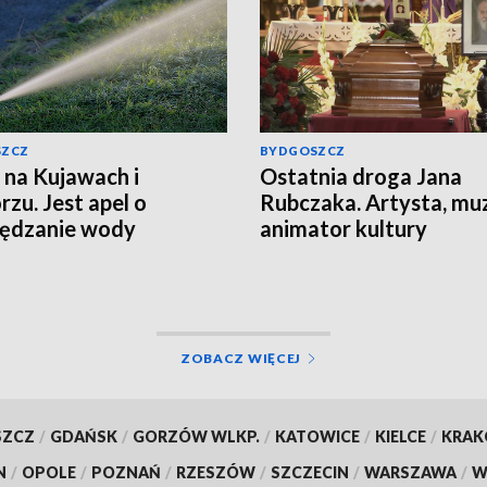
SZCZ
BYDGOSZCZ
 na Kujawach i
Ostatnia droga Jana
zu. Jest apel o
Rubczaka. Artysta, mu
zędzanie wody
animator kultury
studenckiej spoczął w
Koronowie
ZOBACZ WIĘCEJ
SZCZ
/
GDAŃSK
/
GORZÓW WLKP.
/
KATOWICE
/
KIELCE
/
KRA
N
/
OPOLE
/
POZNAŃ
/
RZESZÓW
/
SZCZECIN
/
WARSZAWA
/
W