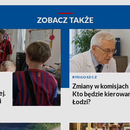
ZOBACZ TAKŻE
BYDGOSZCZ
Zmiany w komisjach 
j.
Kto będzie kierowa
i
Łodzi?