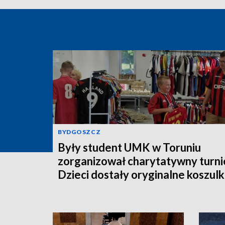
BYDGOSZCZ
Były student UMK w Toruniu
zorganizował charytatywny turnie
Dzieci dostały oryginalne koszulk
piłkarskie [zdjęcia]