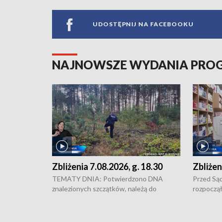
UDOSTĘPNIJ NA FACEBOOKU
NAJNOWSZE WYDANIA PR
Zbliżenia 7.08.2026, g. 18.30
Zbliżen
TEMATY DNIA: Potwierdzono DNA
Przed Są
znalezionych szczątków, należą do
rozpoczął
zaginionej Jowity Zielińskiej • Tragiczny
pobicie i
finał prac serwisowych w studni w Solcu
zł - tyle
Kujawskim • Festiwal dziewięciu wzgórz
przy ul. 