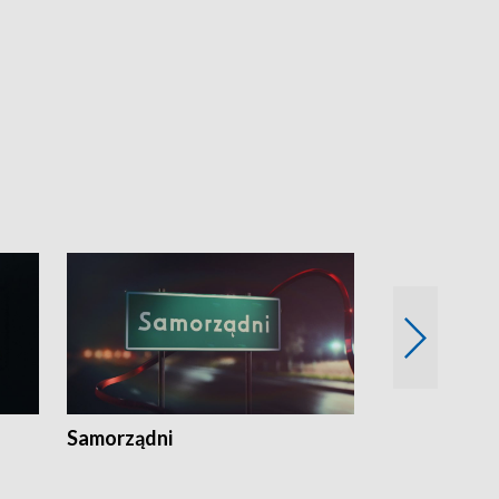
Samorządni
Wspólna sp