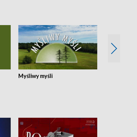
Myśliwy myśli
Spotkania z 