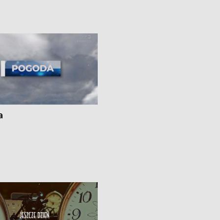
cznie na drogach regionu •
rolników badania w Stacji Doświadcz
ąg sporu o pranie na bydgoskich
Oceny Odmian w Chrząstowie
kach
a