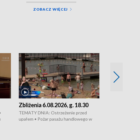
ZOBACZ WIĘCEJ
Zbliżenia 6.08.2026, g. 18.30
Zbliżenia 6.0
•
TEMATY DNIA: Ostrzeżenie przed
Groźny pożar na 
u
upałem • Pożar pasażu handlowego w
pasaż handlowy 
wanie,
Bydgoszczy • Policja rozbiła lokalną siatkę
upałów i burz • 
Apele
dealerską – grozi im do 12 lat więzienia •
kukurydzy – rolni
Akcja porodowa na trasie Rypin-Toruń –
wysokie plony • 