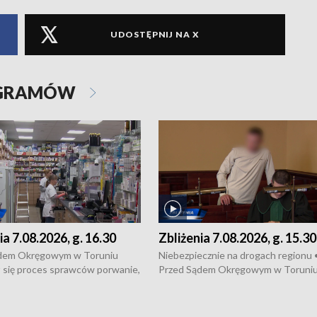
UDOSTĘPNIJ NA X
OGRAMÓW
ia 7.08.2026, g. 16.30
Zbliżenia 7.08.2026, g. 15.30
dem Okręgowym w Toruniu
Niebezpiecznie na drogach regionu 
 się proces sprawców porwanie,
Przed Sądem Okręgowym w Toruni
 tortur pod Grudziądzem • 3 mln
rozpoczął się proces sprawców por
 mogą wynosić straty po pożarze
pobicie i tortur pod Grudziądzem • 
Kossaka w Bydgoszczy •
o oszczędzanie wody • Ważne dla