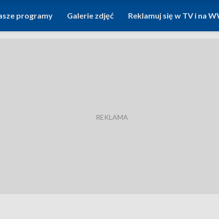
asze programy
Galerie zdjęć
Reklamuj się w TV i na