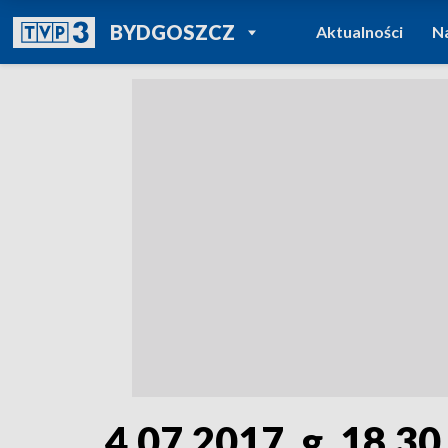
POWRÓT DO
BYDGOSZCZ
Aktualności
N
TVP REGIONY
4.07.2017, g. 18.30