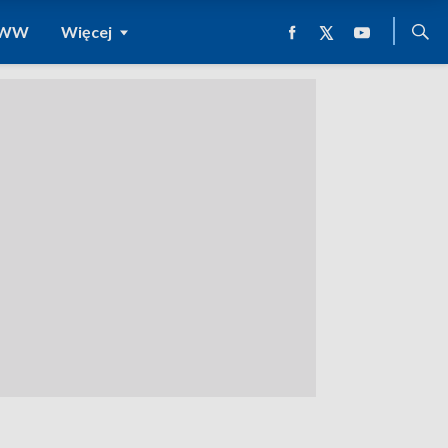
 WWW
Więcej