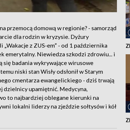
na przemocą domową w regionie? - samorząd
rcie dla rodzin w kryzysie. Dyżury
li „Wakacje z ZUS-em” - od 1 października
Z
k emerytalny. Niewiedza szkodzi zdrowiu... i
ją się badania wykrywające wirusowe
 temu niski stan Wisły odsłonił w Starym
ego cmentarza ewangelickiego - dziś trwają
ej dzielnicy upamiętnić. Medycyna,
o to najbardziej oblegane kierunki na
wni lokalni liderzy na zjeździe sołtysów i kół
Z