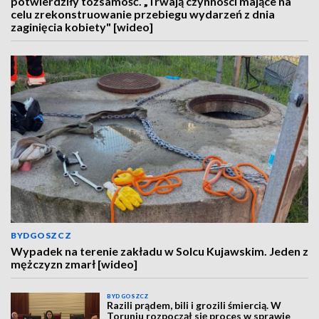
potwierdziły tożsamość. „Trwają czynności mające na
celu zrekonstruowanie przebiegu wydarzeń z dnia
zaginięcia kobiety" [wideo]
BYDGOSZCZ
Wypadek na terenie zakładu w Solcu Kujawskim. Jeden z
mężczyzn zmarł [wideo]
BYDGOSZCZ
Razili prądem, bili i grozili śmiercią. W
Toruniu rozpoczął się proces w sprawie