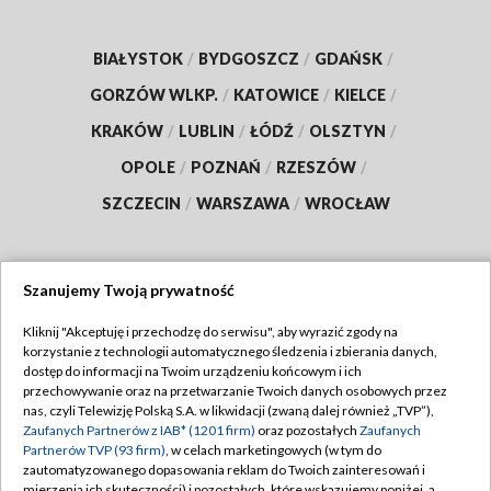
BIAŁYSTOK
/
BYDGOSZCZ
/
GDAŃSK
/
GORZÓW WLKP.
/
KATOWICE
/
KIELCE
/
KRAKÓW
/
LUBLIN
/
ŁÓDŹ
/
OLSZTYN
/
OPOLE
/
POZNAŃ
/
RZESZÓW
/
SZCZECIN
/
WARSZAWA
/
WROCŁAW
Szanujemy Twoją prywatność
Dołącz do nas:
Kliknij "Akceptuję i przechodzę do serwisu", aby wyrazić zgody na
korzystanie z technologii automatycznego śledzenia i zbierania danych,
TVP
dostęp do informacji na Twoim urządzeniu końcowym i ich
Abonament TVP
przechowywanie oraz na przetwarzanie Twoich danych osobowych przez
Regulamin TVP
nas, czyli Telewizję Polską S.A. w likwidacji (zwaną dalej również „TVP”),
Emisja w TVP
Zaufanych Partnerów z IAB* (1201 firm)
oraz pozostałych
Zaufanych
Polityka prywatności
Partnerów TVP (93 firm)
, w celach marketingowych (w tym do
Centrum informacji TVP
Moje zgody
zautomatyzowanego dopasowania reklam do Twoich zainteresowań i
mierzenia ich skuteczności) i pozostałych, które wskazujemy poniżej, a