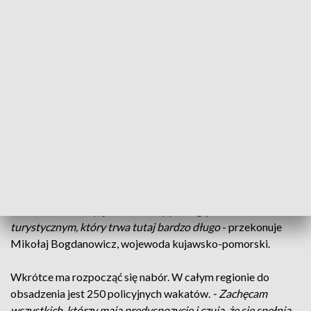
na podinspektora, więc jest to duży dla mnie stopień już.
Cieszę się podwójnie: z mojego awansu, jak i podległych mi
policjantów
- przyznaje podinsp. Dorota Rybszleger z KMP
w Toruniu.
- Jestem dumny, że jestem policjantem i że mogę
świętować, ale wiem, że większość policjantów teraz pracuje
-
dodaje mł. insp. Mariusz Sobiecki, komendant KPP w
Chełmży.
W powiecie toruńskim nad bezpieczeństwem mieszkańców
czuwa ponad 600 funkcjonariuszy oraz 100 pracowników
cywilnych. Po apelach władz miasta Komenda Główna Policji
przyznała 29 dodatkowych etatów właśnie dla Torunia.
- To
bardzo dobra decyzja, bo te etaty pomogą w sezonie
turystycznym, który trwa tutaj bardzo długo
- przekonuje
Mikołaj Bogdanowicz, wojewoda kujawsko-pomorski.
Wkrótce ma rozpocząć się nabór. W całym regionie do
obsadzenia jest 250 policyjnych wakatów.
- Zachęcam
wszystkich, którzy mają predyspozycje i czują, że się spełnią