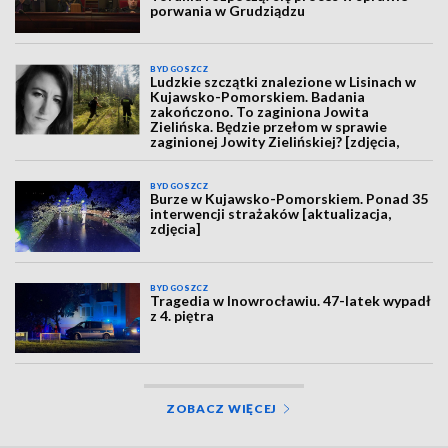
porwania w Grudziądzu
BYDGOSZCZ
Ludzkie szczątki znalezione w Lisinach w
Kujawsko-Pomorskiem. Badania
zakończono. To zaginiona Jowita
Zielińska. Będzie przełom w sprawie
zaginionej Jowity Zielińskiej? [zdjęcia,
wideo, aktualizacja]
BYDGOSZCZ
Burze w Kujawsko-Pomorskiem. Ponad 35
interwencji strażaków [aktualizacja,
zdjęcia]
BYDGOSZCZ
Tragedia w Inowrocławiu. 47-latek wypadł
z 4. piętra
ZOBACZ WIĘCEJ