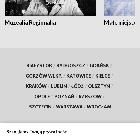
Muzealia Regionalia
Małe miejscow
BIAŁYSTOK
/
BYDGOSZCZ
/
GDAŃSK
/
GORZÓW WLKP.
/
KATOWICE
/
KIELCE
/
KRAKÓW
/
LUBLIN
/
ŁÓDŹ
/
OLSZTYN
/
OPOLE
/
POZNAŃ
/
RZESZÓW
/
SZCZECIN
/
WARSZAWA
/
WROCŁAW
Szanujemy Twoją prywatność
Dołącz do nas: