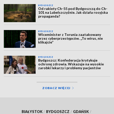
BYDGOSZCZ
Od rakiety Ch-55 pod Bydgoszczą do Ch-
101 na Lubelszczyźnie. Jak działa rosyjska
propaganda?
BYDGOSZCZ
Wiceminister z Torunia zaatakowany
przez cyberprzestępców. „To wirus, nie
klikajcie”
BYDGOSZCZ
Bydgoszcz: Konfederacja krytykuje
ochronę zdrowia. Wskazuje na wysokie
zarobki lekarzy i problemy pacjentów
ZOBACZ WIĘCEJ
BIAŁYSTOK
/
BYDGOSZCZ
/
GDAŃSK
/