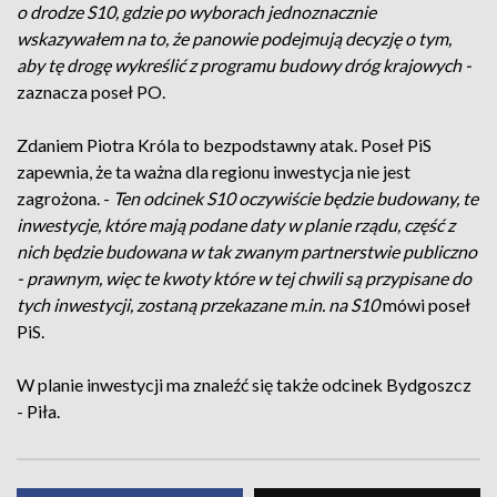
o drodze S10, gdzie po wyborach jednoznacznie
wskazywałem na to, że panowie podejmują decyzję o tym,
aby tę drogę wykreślić z programu budowy dróg krajowych -
zaznacza poseł PO.
Zdaniem Piotra Króla to bezpodstawny atak. Poseł PiS
zapewnia, że ta ważna dla regionu inwestycja nie jest
zagrożona. -
Ten odcinek S10 oczywiście będzie budowany, te
inwestycje, które mają podane daty w planie rządu, część z
nich będzie budowana w tak zwanym partnerstwie publiczno
- prawnym, więc te kwoty które w tej chwili są przypisane do
tych inwestycji, zostaną przekazane m.in. na S10
mówi poseł
PiS.
W planie inwestycji ma znaleźć się także odcinek Bydgoszcz
- Piła.