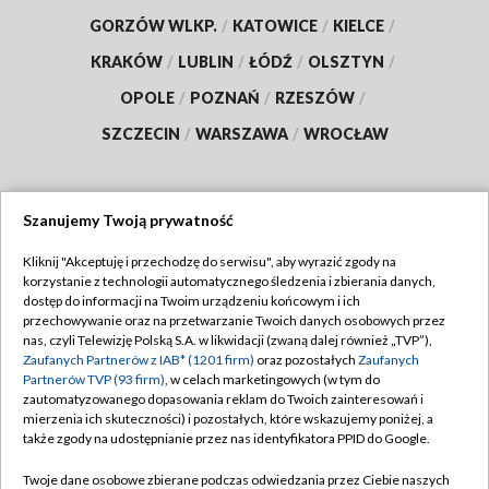
GORZÓW WLKP.
/
KATOWICE
/
KIELCE
/
KRAKÓW
/
LUBLIN
/
ŁÓDŹ
/
OLSZTYN
/
OPOLE
/
POZNAŃ
/
RZESZÓW
/
SZCZECIN
/
WARSZAWA
/
WROCŁAW
Szanujemy Twoją prywatność
Dołącz do nas:
Kliknij "Akceptuję i przechodzę do serwisu", aby wyrazić zgody na
korzystanie z technologii automatycznego śledzenia i zbierania danych,
TVP
dostęp do informacji na Twoim urządzeniu końcowym i ich
Abonament TVP
przechowywanie oraz na przetwarzanie Twoich danych osobowych przez
Regulamin TVP
nas, czyli Telewizję Polską S.A. w likwidacji (zwaną dalej również „TVP”),
Emisja w TVP
Polityka prywatności
Zaufanych Partnerów z IAB* (1201 firm)
oraz pozostałych
Zaufanych
Partnerów TVP (93 firm)
, w celach marketingowych (w tym do
Centrum informacji TVP
Moje zgody
zautomatyzowanego dopasowania reklam do Twoich zainteresowań i
mierzenia ich skuteczności) i pozostałych, które wskazujemy poniżej, a
Naziemna Telewizja Cyfrowa
Pomoc
także zgody na udostępnianie przez nas identyfikatora PPID do Google.
Sklep TVP
Biuro reklamy
Twoje dane osobowe zbierane podczas odwiedzania przez Ciebie naszych