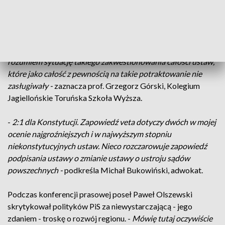
Tomasz Latos, poseł PiS.
Różnie decyzję prezydenta oceniają prawnicy. -
Możliwym
było zakwestionowanie poszczególnych przepisów, z którymi
pan prezydent się nie zgadzał, ponieważ nie bardzo
rozumiem sytuację takiego zakwestionowania całości ustaw,
które jako całość z pewnością na takie potraktowanie nie
zasługiwały -
zaznacza prof. Grzegorz Górski, Kolegium
Jagiellońskie Toruńska Szkoła Wyższa.
-
2:1 dla Konstytucji. Zapowiedź veta dotyczy dwóch w mojej
ocenie najgroźniejszych i w najwyższym stopniu
niekonstytucyjnych ustaw. Nieco rozczarowuje zapowiedź
podpisania ustawy o zmianie ustawy o ustroju sądów
powszechnych -
podkreśla Michał Bukowiński, adwokat.
Podczas konferencji prasowej poseł Paweł Olszewski
skrytykował polityków PiS za niewystarczającą - jego
zdaniem - troskę o rozwój regionu. -
Mówię tutaj oczywiście