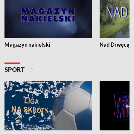
Magazyn nakielski
Nad Drwęcą
SPORT