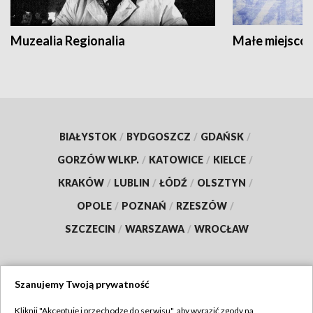
Muzealia Regionalia
Małe miejscow
BIAŁYSTOK
/
BYDGOSZCZ
/
GDAŃSK
/
GORZÓW WLKP.
/
KATOWICE
/
KIELCE
/
KRAKÓW
/
LUBLIN
/
ŁÓDŹ
/
OLSZTYN
/
OPOLE
/
POZNAŃ
/
RZESZÓW
/
SZCZECIN
/
WARSZAWA
/
WROCŁAW
Szanujemy Twoją prywatność
Dołącz do nas:
Kliknij "Akceptuję i przechodzę do serwisu", aby wyrazić zgody na