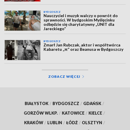
BYDGOSZCZ
Nauczyciel i muzyk walczy o powrót do
sprawności. W bydgoskim Myślęcinku
odbędzie się charytatywny „UNIT dla
Jareckiego”
BYDGOSZCZ
Zmarł Jan Rubczak, aktor i współtwórca
Kabaretu „π” oraz Beanusa w Bydgoszczy
ZOBACZ WIĘCEJ
BIAŁYSTOK
/
BYDGOSZCZ
/
GDAŃSK
/
GORZÓW WLKP.
/
KATOWICE
/
KIELCE
/
KRAKÓW
/
LUBLIN
/
ŁÓDŹ
/
OLSZTYN
/