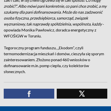
taki i taki, w tej chwili ogrzewa się w taki sposób. Co mogę
zrobić?”. Albo mówi pani konkretnie, co pani chce zrobić, a my
szukamy dla pani dofinansowania. Może do nas zadzwonić
osoba fizyczna, przedsiębiorca, samorząd, związek
wyznaniowy, tak naprawdę spółdzielnia, wspólnota, każdy
-
opowiada Monika Pawłowicz, doradca energetyczny z
WFOŚiGW w Toruniu.
Tegoroczny program funduszu, „Ekodom”, czyli
termomodernizacja mieszkań i domów, cieszyła się sporym
zainteresowaniem. Złożono ponad 460 wniosków o
dofinansowanie m.in. pomp ciepła, czy kolektorów
słonecznych.