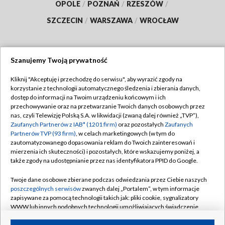
OPOLE
/
POZNAŃ
/
RZESZÓW
/
SZCZECIN
/
WARSZAWA
/
WROCŁAW
Szanujemy Twoją prywatność
Dołącz do nas:
Kliknij "Akceptuję i przechodzę do serwisu", aby wyrazić zgody na
korzystanie z technologii automatycznego śledzenia i zbierania danych,
TVP
dostęp do informacji na Twoim urządzeniu końcowym i ich
Abonament TVP
przechowywanie oraz na przetwarzanie Twoich danych osobowych przez
Regulamin TVP
nas, czyli Telewizję Polską S.A. w likwidacji (zwaną dalej również „TVP”),
Emisja w TVP
Polityka prywatności
Zaufanych Partnerów z IAB* (1201 firm)
oraz pozostałych
Zaufanych
Partnerów TVP (93 firm)
, w celach marketingowych (w tym do
Centrum informacji TVP
Moje zgody
zautomatyzowanego dopasowania reklam do Twoich zainteresowań i
mierzenia ich skuteczności) i pozostałych, które wskazujemy poniżej, a
Naziemna Telewizja Cyfrowa
Pomoc
także zgody na udostępnianie przez nas identyfikatora PPID do Google.
Sklep TVP
Biuro reklamy
Twoje dane osobowe zbierane podczas odwiedzania przez Ciebie naszych
Rada Programowa
Kontakt
poszczególnych serwisów
zwanych dalej „Portalem”, w tym informacje
zapisywane za pomocą technologii takich jak: pliki cookie, sygnalizatory
System NOS
WWW lub innych podobnych technologii umożliwiających świadczenie
dopasowanych i bezpiecznych usług, personalizację treści oraz reklam,
Informacje o nadawcy
Kanały
udostępnianie funkcji mediów społecznościowych oraz analizowanie