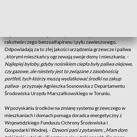
Zarządzania Energią Urzędu Miasta w Bydgoszczy,
Do takich działań motywuje gminy również Urząd
Marszałkowski i na bieżąco monitoruje stan powietrza w
regionie. W sezonie grzewczym wzrasta poziom
rakotwórczego benzoalfapirenu i pyłu zawieszonego.
Odpowiadają za to złej jakości urządzenia grzewcze i paliwa
, którymi mieszkańcy ogrzewają swoje domy i mieszkania.
-
Najlepiej byłoby, gdyby nośnikiem ciepła były paliwa olejowe,
czy gazowe, ale niestety jest to związane z zasobnością
portfeli, tych którzy muszą wydatkować środki na zakup
paliwa
- przyznaje Agnieszka Sosnowska z Departamentu
Środowiska Urzędu Marszałkowskiego w Toruniu.
W pozyskaniu środków na zmianę systemu grzewczego w
mieszkaniach i domach pomaga doradca energetyczny z
Wojewódzkiego Funduszu Ochrony Środowiska i
Gospodarki Wodnej.
- Dzwoni pani z pytaniem: „Mam dom