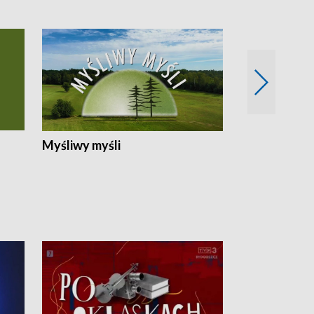
Myśliwy myśli
Spotkania z 