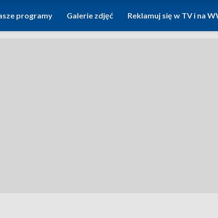
asze programy
Galerie zdjęć
Reklamuj się w TV i na