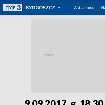
POWRÓT DO
BYDGOSZCZ
Aktualności
N
TVP REGIONY
9.09.2017, g. 18.30