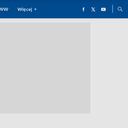
 WWW
Więcej