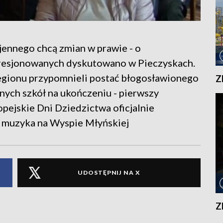
ennego chcą zmian w prawie - o
resjonowanych dyskutowano w Pieczyskach.
 regionu przypomnieli postać błogosławionego
Z
ych szkół na ukończeniu - pierwszy
pejskie Dni Dziedzictwa oficjalnie
a muzyka na Wyspie Młyńskiej
UDOSTĘPNIJ NA X
Z