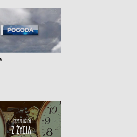
i z Torunia • Nowelizacja ustawy
społecznej już obowiązuje
a