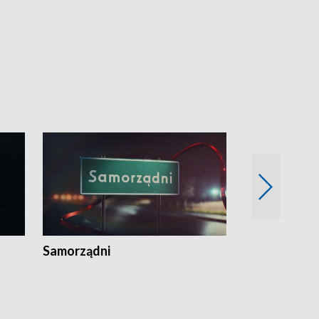
Samorządni
Wspólna sp