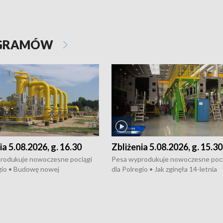
OGRAMÓW
ia 5.08.2026, g. 16.30
Zbliżenia 5.08.2026, g. 15.30
rodukuje nowoczesne pociągi
Pesa wyprodukuje nowoczesne poci
gio • Budowę nowej
dla Polregio • Jak zginęła 14-letnia
ktury gazowej między
dziewczyna z Torunia • Nowelizacja
m a Gustorzynem. •
ustawy o pomocy społecznej już
rsje wokół Wojewódzkiego
obowiązuje • W lasach pojawiły się ku
Specjalistycznego we
borowiki • Urodzaj kukurydzy w regi
 • Jaka była przyczyna śmierci