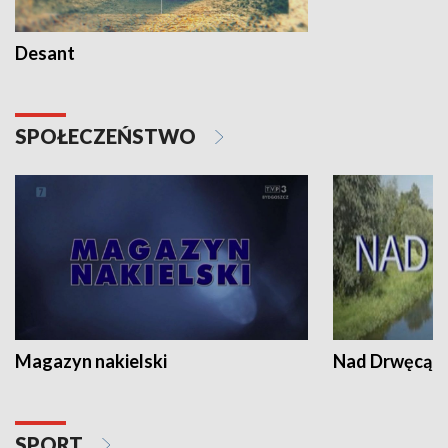
Desant
SPOŁECZEŃSTWO
Magazyn nakielski
Nad Drwęcą
SPORT