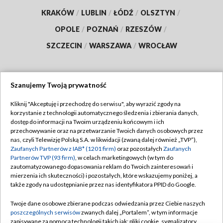
KRAKÓW
/
LUBLIN
/
ŁÓDŹ
/
OLSZTYN
/
OPOLE
/
POZNAŃ
/
RZESZÓW
/
SZCZECIN
/
WARSZAWA
/
WROCŁAW
Szanujemy Twoją prywatność
Dołącz do nas:
Kliknij "Akceptuję i przechodzę do serwisu", aby wyrazić zgody na
korzystanie z technologii automatycznego śledzenia i zbierania danych,
TVP
dostęp do informacji na Twoim urządzeniu końcowym i ich
Abonament TVP
przechowywanie oraz na przetwarzanie Twoich danych osobowych przez
Regulamin TVP
nas, czyli Telewizję Polską S.A. w likwidacji (zwaną dalej również „TVP”),
Emisja w TVP
Polityka prywatności
Zaufanych Partnerów z IAB* (1201 firm)
oraz pozostałych
Zaufanych
Partnerów TVP (93 firm)
, w celach marketingowych (w tym do
Centrum informacji TVP
Moje zgody
zautomatyzowanego dopasowania reklam do Twoich zainteresowań i
mierzenia ich skuteczności) i pozostałych, które wskazujemy poniżej, a
Naziemna Telewizja Cyfrowa
Pomoc
także zgody na udostępnianie przez nas identyfikatora PPID do Google.
Sklep TVP
Biuro reklamy
Twoje dane osobowe zbierane podczas odwiedzania przez Ciebie naszych
Rada Programowa
Kontakt
poszczególnych serwisów
zwanych dalej „Portalem”, w tym informacje
zapisywane za pomocą technologii takich jak: pliki cookie, sygnalizatory