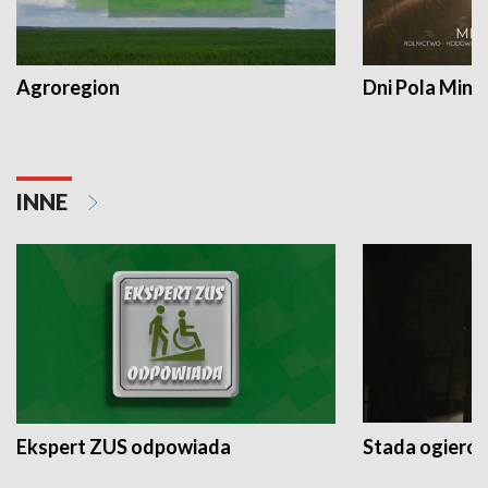
Agroregion
Dni Pola Min
INNE
Ekspert ZUS odpowiada
Stada ogieró