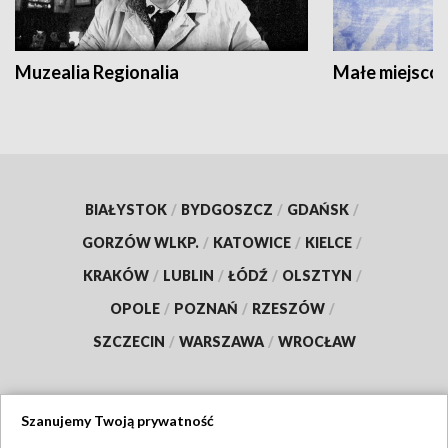
Muzealia Regionalia
Małe miejscow
BIAŁYSTOK
/
BYDGOSZCZ
/
GDAŃSK
/
GORZÓW WLKP.
/
KATOWICE
/
KIELCE
/
KRAKÓW
/
LUBLIN
/
ŁÓDŹ
/
OLSZTYN
/
OPOLE
/
POZNAŃ
/
RZESZÓW
/
SZCZECIN
/
WARSZAWA
/
WROCŁAW
Szanujemy Twoją prywatność
Dołącz do nas: