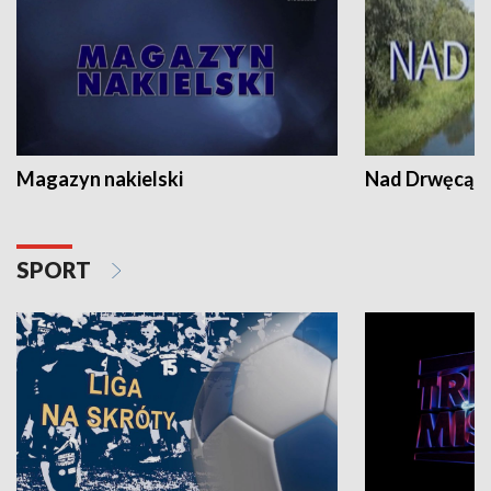
Magazyn nakielski
Nad Drwęcą
SPORT