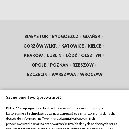
BIAŁYSTOK
/
BYDGOSZCZ
/
GDAŃSK
/
GORZÓW WLKP.
/
KATOWICE
/
KIELCE
/
KRAKÓW
/
LUBLIN
/
ŁÓDŹ
/
OLSZTYN
/
OPOLE
/
POZNAŃ
/
RZESZÓW
/
SZCZECIN
/
WARSZAWA
/
WROCŁAW
Szanujemy Twoją prywatność
Dołącz do nas:
Kliknij "Akceptuję i przechodzę do serwisu", aby wyrazić zgody na
korzystanie z technologii automatycznego śledzenia i zbierania danych,
TVP
dostęp do informacji na Twoim urządzeniu końcowym i ich
Abonament TVP
przechowywanie oraz na przetwarzanie Twoich danych osobowych przez
Regulamin TVP
nas, czyli Telewizję Polską S.A. w likwidacji (zwaną dalej również „TVP”),