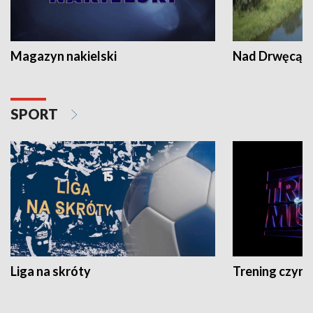
Magazyn nakielski
Nad Drwęcą
SPORT
Liga na skróty
Trening czyni 