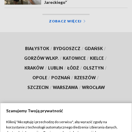
Jareckiego”
ZOBACZ WIĘCEJ
BIAŁYSTOK
/
BYDGOSZCZ
/
GDAŃSK
/
GORZÓW WLKP.
/
KATOWICE
/
KIELCE
/
KRAKÓW
/
LUBLIN
/
ŁÓDŹ
/
OLSZTYN
/
OPOLE
/
POZNAŃ
/
RZESZÓW
/
SZCZECIN
/
WARSZAWA
/
WROCŁAW
Szanujemy Twoją prywatność
Dołącz do nas:
Kliknij "Akceptuję i przechodzę do serwisu", aby wyrazić zgody na
korzystanie z technologii automatycznego śledzenia i zbierania danych,
TVP