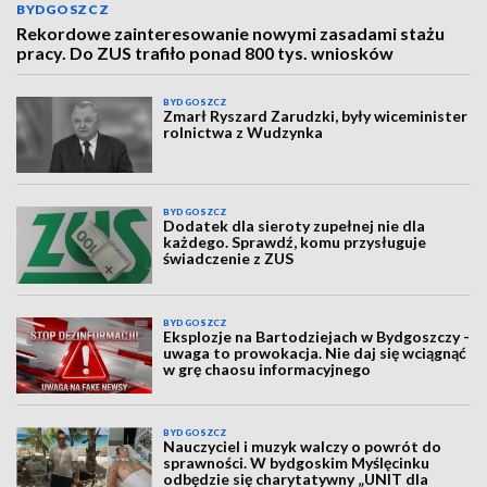
BYDGOSZCZ
Rekordowe zainteresowanie nowymi zasadami stażu
pracy. Do ZUS trafiło ponad 800 tys. wniosków
BYDGOSZCZ
Zmarł Ryszard Zarudzki, były wiceminister
rolnictwa z Wudzynka
BYDGOSZCZ
Dodatek dla sieroty zupełnej nie dla
każdego. Sprawdź, komu przysługuje
świadczenie z ZUS
BYDGOSZCZ
Eksplozje na Bartodziejach w Bydgoszczy -
uwaga to prowokacja. Nie daj się wciągnąć
w grę chaosu informacyjnego
BYDGOSZCZ
Nauczyciel i muzyk walczy o powrót do
sprawności. W bydgoskim Myślęcinku
odbędzie się charytatywny „UNIT dla