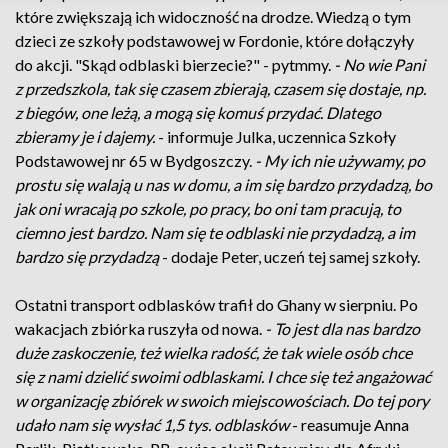
które zwiększają ich widoczność na drodze. Wiedzą o tym
dzieci ze szkoły podstawowej w Fordonie, które dołączyły
do akcji. "Skąd odblaski bierzecie?" - pytmmy.
- No wie Pani
z przedszkola, tak się czasem zbierają, czasem się dostaje, np.
z biegów, one leżą, a mogą się komuś przydać. Dlatego
zbieramy je i dajemy.
- informuje Julka, uczennica Szkoły
Podstawowej nr 65 w Bydgoszczy.
- My ich nie używamy, po
prostu się walają u nas w domu, a im się bardzo przydadzą, bo
jak oni wracają po szkole, po pracy, bo oni tam pracują, to
ciemno jest bardzo. Nam się te odblaski nie przydadzą, a im
bardzo się przydadzą
- dodaje Peter, uczeń tej samej szkoły.
Ostatni transport odblasków trafił do Ghany w sierpniu. Po
wakacjach zbiórka ruszyła od nowa.
- To jest dla nas bardzo
duże zaskoczenie, też wielka radość, że tak wiele osób chce
się z nami dzielić swoimi odblaskami. I chce się też angażować
w organizację zbiórek w swoich miejscowościach. Do tej pory
udało nam się wysłać 1,5 tys. odblasków
- reasumuje Anna