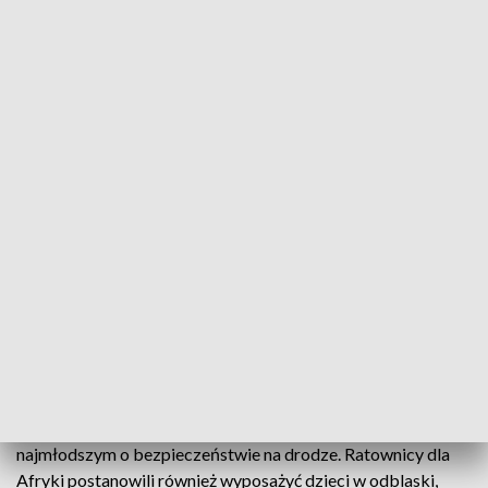
Jedna z dróg w Ghanie: nie ma chodników, przejść dla
pieszych, czy oświetlenia. Brakuje odpowiedniej
infrastruktury, która zapewniłaby bezpieczeństwo nie tylko
kierowcom, ale przede wszystkim pieszym. A w krajach
leżących w okolicy równika już około godz. 18.00 zapada
zmrok. Właśnie wtedy ulice są najbardziej zatłoczone.
- W
Ghanie nawet podstawowa edukacja nie jest bezpłatna,
dlatego muszą dorabiać, niejednokrotnie wieczorami, czy po
nocach. Bardzo wiele dzieci w tym czasie ginie na drogach.
-
wyjaśnia Katarzyna Sas, koordynatorka inicjatywy Ratownicy
dla Afryki.
Mimo, że w Ghanie jest tylko 1,5 mln samochodów, to w 2014
r. w wypadkach zginęło blisko 9 tys. osób. To prawie trzy
razy więcej niż w Polsce, gdzie samochodów mamy ponad 25
mln. Współpracująca z ratownikami Care Unit Foundation
organizuje specjalne pogadanki, gdzie opowiada
najmłodszym o bezpieczeństwie na drodze. Ratownicy dla
Afryki postanowili również wyposażyć dzieci w odblaski,