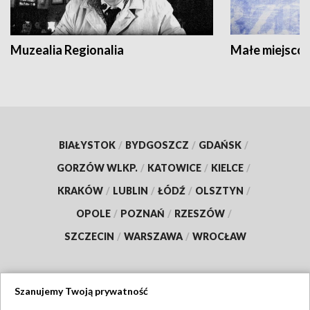
Muzealia Regionalia
Małe miejscow
BIAŁYSTOK
/
BYDGOSZCZ
/
GDAŃSK
/
GORZÓW WLKP.
/
KATOWICE
/
KIELCE
/
KRAKÓW
/
LUBLIN
/
ŁÓDŹ
/
OLSZTYN
/
OPOLE
/
POZNAŃ
/
RZESZÓW
/
SZCZECIN
/
WARSZAWA
/
WROCŁAW
Szanujemy Twoją prywatność
Dołącz do nas: