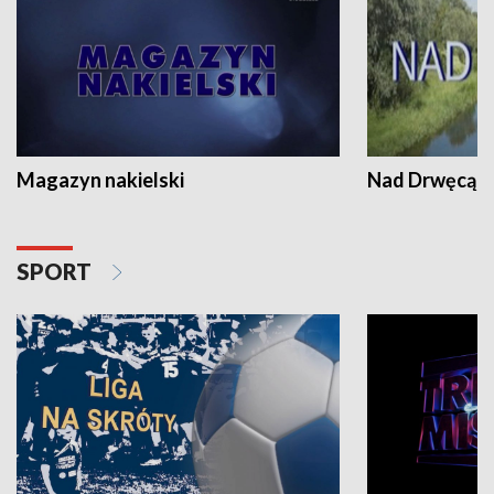
Magazyn nakielski
Nad Drwęcą
SPORT