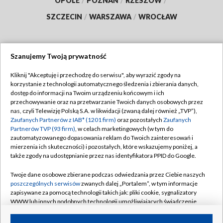
OPOLE
/
POZNAŃ
/
RZESZÓW
/
SZCZECIN
/
WARSZAWA
/
WROCŁAW
Szanujemy Twoją prywatność
Dołącz do nas:
Kliknij "Akceptuję i przechodzę do serwisu", aby wyrazić zgody na
korzystanie z technologii automatycznego śledzenia i zbierania danych,
TVP
dostęp do informacji na Twoim urządzeniu końcowym i ich
Abonament TVP
przechowywanie oraz na przetwarzanie Twoich danych osobowych przez
Regulamin TVP
nas, czyli Telewizję Polską S.A. w likwidacji (zwaną dalej również „TVP”),
Emisja w TVP
Polityka prywatności
Zaufanych Partnerów z IAB* (1201 firm)
oraz pozostałych
Zaufanych
Partnerów TVP (93 firm)
, w celach marketingowych (w tym do
Centrum informacji TVP
Moje zgody
zautomatyzowanego dopasowania reklam do Twoich zainteresowań i
mierzenia ich skuteczności) i pozostałych, które wskazujemy poniżej, a
Naziemna Telewizja Cyfrowa
Pomoc
także zgody na udostępnianie przez nas identyfikatora PPID do Google.
Sklep TVP
Biuro reklamy
Twoje dane osobowe zbierane podczas odwiedzania przez Ciebie naszych
Rada Programowa
Kontakt
poszczególnych serwisów
zwanych dalej „Portalem”, w tym informacje
zapisywane za pomocą technologii takich jak: pliki cookie, sygnalizatory
System NOS
WWW lub innych podobnych technologii umożliwiających świadczenie
dopasowanych i bezpiecznych usług, personalizację treści oraz reklam,
Informacje o nadawcy
Kanały
udostępnianie funkcji mediów społecznościowych oraz analizowanie