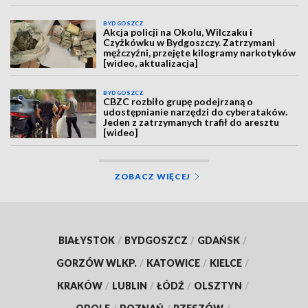
BYDGOSZCZ
Akcja policji na Okolu, Wilczaku i
Czyżkówku w Bydgoszczy. Zatrzymani
mężczyźni, przejęte kilogramy narkotyków
[wideo, aktualizacja]
BYDGOSZCZ
CBZC rozbiło grupę podejrzaną o
udostępnianie narzędzi do cyberataków.
Jeden z zatrzymanych trafił do aresztu
[wideo]
ZOBACZ WIĘCEJ
BIAŁYSTOK
/
BYDGOSZCZ
/
GDAŃSK
/
GORZÓW WLKP.
/
KATOWICE
/
KIELCE
/
KRAKÓW
/
LUBLIN
/
ŁÓDŹ
/
OLSZTYN
/