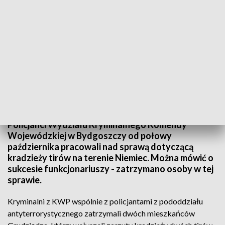
W październiku kradli ciężarówki, teraz ich zatrzymali
Źródło: KWP w Bydgoszczy
Policjanci Wydziału Kryminalnego Komendy
Wojewódzkiej w Bydgoszczy od połowy
października pracowali nad sprawą dotyczącą
kradzieży tirów na terenie Niemiec. Można mówić o
sukcesie funkcjonariuszy - zatrzymano osoby w tej
sprawie.
Kryminalni z KWP wspólnie z policjantami z pododdziału
antyterrorystycznego zatrzymali dwóch mieszkańców