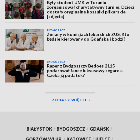
Były student UMK w Toruniu
zorganizował charytatywny turniej. Dzieci
dostały oryginalne koszulki piłkarskie
[zdjęcia]
BYDGOSZCZ
Zmiany w komisjach lekarskich ZUS. Kto
będzie kierowany do Gdańska i Łodzi?
BYDGOSZCZ
Raper z Bydgoszczy Bedoes 2115
podarował fance luksusowy zegarek.
Czeka ją podatek?
ZOBACZ WIĘCEJ
BIAŁYSTOK
/
BYDGOSZCZ
/
GDAŃSK
/
GORZÓW WLKP.
/
KATOWICE
/
KIELCE
/