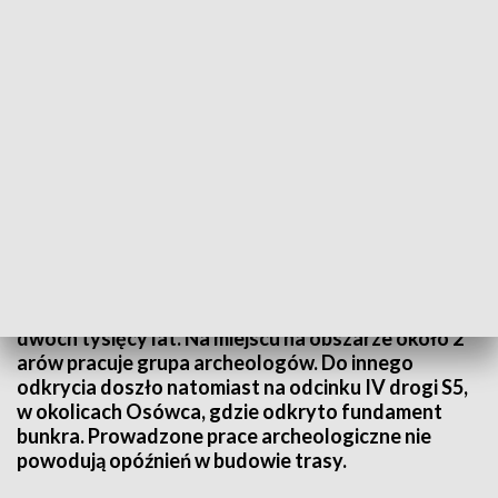
Cmentarzysko i bunkier "ukazały się" drogowcom na S5
Kolejne odkrycia przy budowie drogi ekspresowej
S5. Na odcinku w okolicach Niewieścina w powiecie
świeckim odkryto cmentarzysko sprzed ponad
dwóch tysięcy lat. Na miejscu na obszarze około 2
arów pracuje grupa archeologów. Do innego
odkrycia doszło natomiast na odcinku IV drogi S5,
w okolicach Osówca, gdzie odkryto fundament
bunkra. Prowadzone prace archeologiczne nie
powodują opóźnień w budowie trasy.