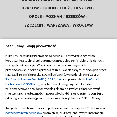
KRAKÓW
/
LUBLIN
/
ŁÓDŹ
/
OLSZTYN
/
OPOLE
/
POZNAŃ
/
RZESZÓW
/
SZCZECIN
/
WARSZAWA
/
WROCŁAW
Szanujemy Twoją prywatność
Dołącz do nas:
Kliknij "Akceptuję i przechodzę do serwisu", aby wyrazić zgody na
korzystanie z technologii automatycznego śledzenia i zbierania danych,
TVP
dostęp do informacji na Twoim urządzeniu końcowym i ich
Abonament TVP
przechowywanie oraz na przetwarzanie Twoich danych osobowych przez
Regulamin TVP
nas, czyli Telewizję Polską S.A. w likwidacji (zwaną dalej również „TVP”),
Emisja w TVP
Polityka prywatności
Zaufanych Partnerów z IAB* (1201 firm)
oraz pozostałych
Zaufanych
Partnerów TVP (93 firm)
, w celach marketingowych (w tym do
Centrum informacji TVP
Moje zgody
zautomatyzowanego dopasowania reklam do Twoich zainteresowań i
mierzenia ich skuteczności) i pozostałych, które wskazujemy poniżej, a
Naziemna Telewizja Cyfrowa
Pomoc
także zgody na udostępnianie przez nas identyfikatora PPID do Google.
Sklep TVP
Biuro reklamy
Twoje dane osobowe zbierane podczas odwiedzania przez Ciebie naszych
Rada Programowa
Kontakt
poszczególnych serwisów
zwanych dalej „Portalem”, w tym informacje