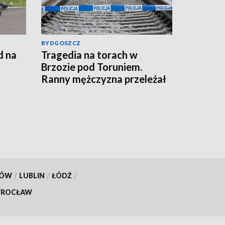
BYDGOSZCZ
d na
Tragedia na torach w
Brzozie pod Toruniem.
Ranny mężczyzna przeleżał
obrze
przy torowisku całą noc
KÓW
/
LUBLIN
/
ŁÓDŹ
/
ROCŁAW