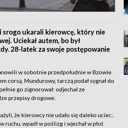
i srogo ukarali kierowcę, który nie
wej. Uciekał autem, bo był
zdy. 28-latek za swoje postępowanie
tanowili w sobotnie przedpołudnie w Bzowie
lem corsą. Mundurowy, tarczą podał sygnał do
pełnie go zignorował: odjechał ze
dze przepisy drogowe.
ażyli, że kierowcy nie udało się daleko uciec:.
 ruchu, wpadł w poślizg i wjechał w płot