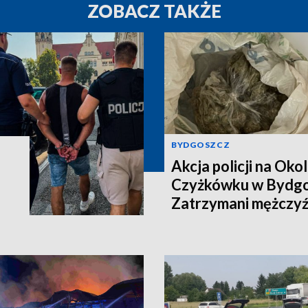
ZOBACZ TAKŻE
BYDGOSZCZ
Akcja policji na Okol
Czyżkówku w Bydgo
Zatrzymani mężczyźn
kilogramy narkotyk