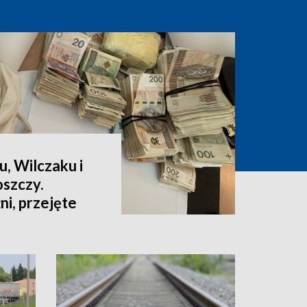
u, Wilczaku i
szczy.
i, przejęte
ów [wideo]