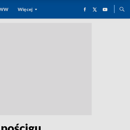
 WWW
Więcej
 pościgu