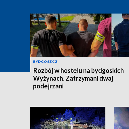
BYDGOSZCZ
Rozbój w hostelu na bydgoskich
Wyżynach. Zatrzymani dwaj
podejrzani