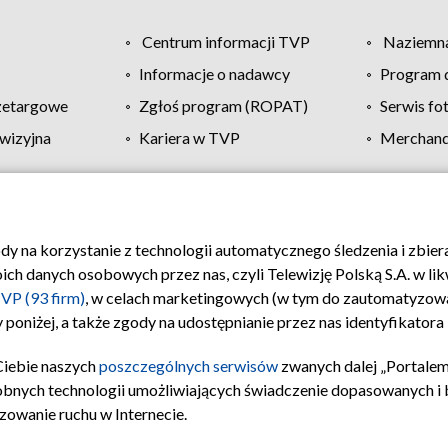
Centrum informacji TVP
Naziemna
Informacje o nadawcy
Program d
zetargowe
Zgłoś program (ROPAT)
Serwis fo
wizyjna
Kariera w TVP
Merchandi
Polityka prywatności
Moje zgody
Pomoc
Biuro re
ody na korzystanie z technologii automatycznego śledzenia i zbie
 danych osobowych przez nas, czyli Telewizję Polską S.A. w likw
VP (93 firm)
, w celach marketingowych (w tym do zautomatyzow
 poniżej, a także zgody na udostępnianie przez nas identyfikator
Ciebie naszych
poszczególnych serwisów
zwanych dalej „Portalem
obnych technologii umożliwiających świadczenie dopasowanych i be
zowanie ruchu w Internecie.