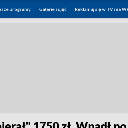
asze programy
Galerie zdjęć
Reklamuj się w TV i na
ierał" 1750 zł. Wpadł po