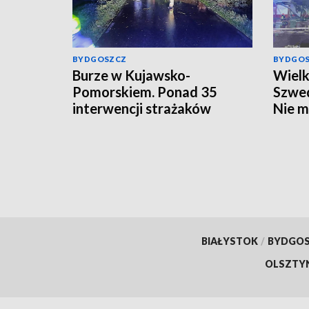
BYDGOSZCZ
BYDGO
Burze w Kujawsko-
Wielk
Pomorskiem. Ponad 35
Szwed
interwencji strażaków
Nie m
[aktualizacja]
BIAŁYSTOK
/
BYDGO
OLSZTY