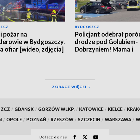
SZCZ
BYDGOSZCZ
i pożar na
Policjant odebrał poró
erowie w Bydgoszczy.
drodze pod Golubiem-
a ofiar [wideo, zdjęcia]
Dobrzyniem! Mama i
noworodek czują się d
ZOBACZ WIĘCEJ
SZCZ
/
GDAŃSK
/
GORZÓW WLKP.
/
KATOWICE
/
KIELCE
/
KRA
N
/
OPOLE
/
POZNAŃ
/
RZESZÓW
/
SZCZECIN
/
WARSZAWA
/
W
Dołącz do nas: