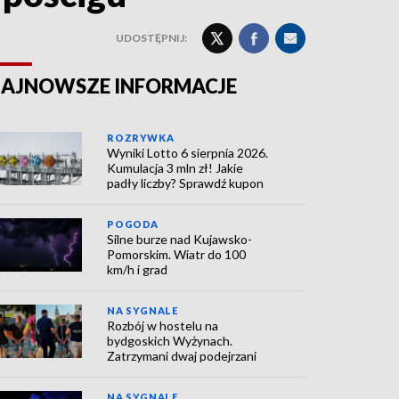
UDOSTĘPNIJ:
AJNOWSZE INFORMACJE
ROZRYWKA
Wyniki Lotto 6 sierpnia 2026.
Kumulacja 3 mln zł! Jakie
padły liczby? Sprawdź kupon
POGODA
Silne burze nad Kujawsko-
Pomorskim. Wiatr do 100
km/h i grad
NA SYGNALE
Rozbój w hostelu na
bydgoskich Wyżynach.
Zatrzymani dwaj podejrzani
NA SYGNALE