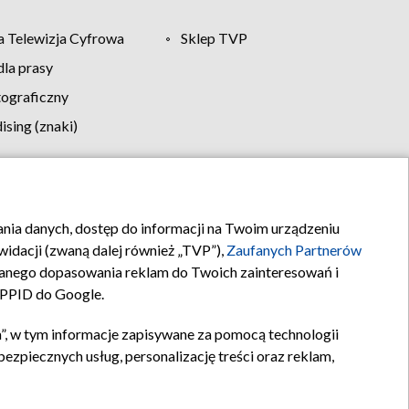
 Telewizja Cyfrowa
Sklep TVP
la prasy
tograficzny
sing (znaki)
klamy
Kontakt
rania danych, dostęp do informacji na Twoim urządzeniu
idacji (zwaną dalej również „TVP”),
Zaufanych Partnerów
anego dopasowania reklam do Twoich zainteresowań i
a PPID do Google.
”, w tym informacje zapisywane za pomocą technologii
zpiecznych usług, personalizację treści oraz reklam,