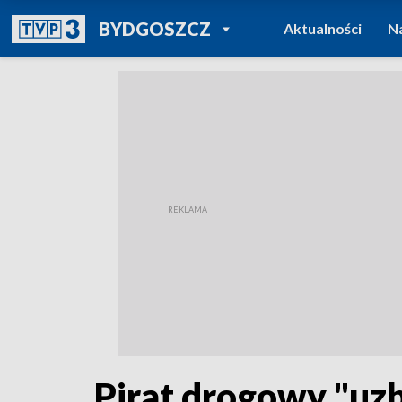
POWRÓT DO
BYDGOSZCZ
Aktualności
N
TVP REGIONY
Pirat drogowy "uzb