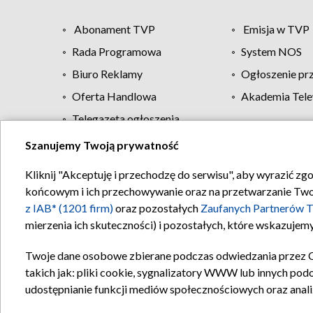
Abonament TVP
Emisja w TVP
Rada Programowa
System NOS
Biuro Reklamy
Ogłoszenie pr
Oferta Handlowa
Akademia Tele
Telegazeta ogłoszenia
Szanujemy Twoją prywatność
Regulamin TVP
Kliknij "Akceptuję i przechodzę do serwisu", aby wyrazić zg
końcowym i ich przechowywanie oraz na przetwarzanie Twoich
z IAB* (1201 firm)
oraz pozostałych
Zaufanych Partnerów T
mierzenia ich skuteczności) i pozostałych, które wskazujemy
Twoje dane osobowe zbierane podczas odwiedzania przez 
takich jak: pliki cookie, sygnalizatory WWW lub innych pod
udostępnianie funkcji mediów społecznościowych oraz anali