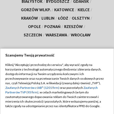
BIAŁYSTOK
/
BYDGOSZCZ
/
GDAŃSK
/
GORZÓW WLKP.
/
KATOWICE
/
KIELCE
/
KRAKÓW
/
LUBLIN
/
ŁÓDŹ
/
OLSZTYN
/
OPOLE
/
POZNAŃ
/
RZESZÓW
/
SZCZECIN
/
WARSZAWA
/
WROCŁAW
Szanujemy Twoją prywatność
Dołącz do nas:
Kliknij "Akceptuję i przechodzę do serwisu", aby wyrazić zgody na
korzystanie z technologii automatycznego śledzenia i zbierania danych,
TVP
dostęp do informacji na Twoim urządzeniu końcowym i ich
Abonament TVP
przechowywanie oraz na przetwarzanie Twoich danych osobowych przez
Regulamin TVP
nas, czyli Telewizję Polską S.A. w likwidacji (zwaną dalej również „TVP”),
Emisja w TVP
Zaufanych Partnerów z IAB* (1201 firm)
oraz pozostałych
Zaufanych
Polityka prywatności
Partnerów TVP (93 firm)
, w celach marketingowych (w tym do
Centrum informacji TVP
Moje zgody
zautomatyzowanego dopasowania reklam do Twoich zainteresowań i
mierzenia ich skuteczności) i pozostałych, które wskazujemy poniżej, a
Naziemna Telewizja Cyfrowa
Pomoc
także zgody na udostępnianie przez nas identyfikatora PPID do Google.
Sklep TVP
Biuro reklamy