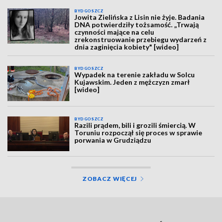
BYDGOSZCZ
Jowita Zielińska z Lisin nie żyje. Badania
DNA potwierdziły tożsamość. „Trwają
czynności mające na celu
zrekonstruowanie przebiegu wydarzeń z
dnia zaginięcia kobiety" [wideo]
BYDGOSZCZ
Wypadek na terenie zakładu w Solcu
Kujawskim. Jeden z mężczyzn zmarł
[wideo]
BYDGOSZCZ
Razili prądem, bili i grozili śmiercią. W
Toruniu rozpoczął się proces w sprawie
porwania w Grudziądzu
ZOBACZ WIĘCEJ