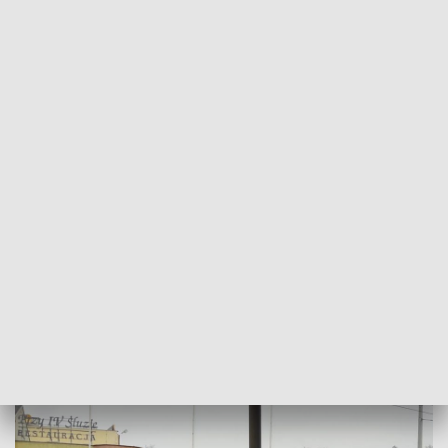
POWRÓT DO
BYDGOSZCZ
TVP REGIONY
Zderzenie na Nakielskiej, jedna osoba
poszkodowania
2018-02-14