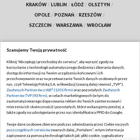
KRAKÓW
/
LUBLIN
/
ŁÓDŹ
/
OLSZTYN
/
OPOLE
/
POZNAŃ
/
RZESZÓW
/
SZCZECIN
/
WARSZAWA
/
WROCŁAW
Szanujemy Twoją prywatność
Dołącz do nas:
Kliknij "Akceptuję i przechodzę do serwisu", aby wyrazić zgody na
korzystanie z technologii automatycznego śledzenia i zbierania danych,
TVP
dostęp do informacji na Twoim urządzeniu końcowym i ich
Abonament TVP
przechowywanie oraz na przetwarzanie Twoich danych osobowych przez
Regulamin TVP
nas, czyli Telewizję Polską S.A. w likwidacji (zwaną dalej również „TVP”),
Emisja w TVP
Polityka prywatności
Zaufanych Partnerów z IAB* (1201 firm)
oraz pozostałych
Zaufanych
Partnerów TVP (93 firm)
, w celach marketingowych (w tym do
Centrum informacji TVP
Moje zgody
zautomatyzowanego dopasowania reklam do Twoich zainteresowań i
mierzenia ich skuteczności) i pozostałych, które wskazujemy poniżej, a
Naziemna Telewizja Cyfrowa
Pomoc
także zgody na udostępnianie przez nas identyfikatora PPID do Google.
Sklep TVP
Biuro reklamy
Twoje dane osobowe zbierane podczas odwiedzania przez Ciebie naszych
Rada Programowa
Kontakt
poszczególnych serwisów
zwanych dalej „Portalem”, w tym informacje
zapisywane za pomocą technologii takich jak: pliki cookie, sygnalizatory
System NOS