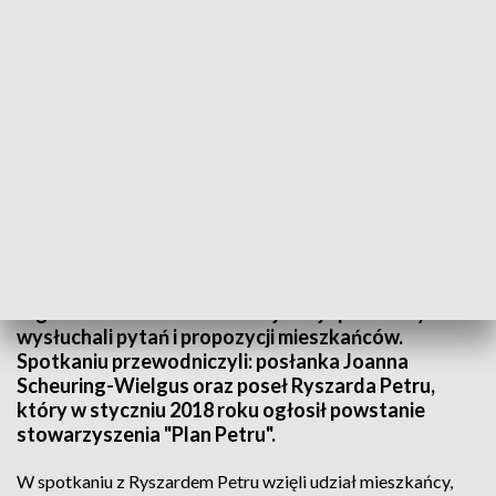
Plan rozwoju .Nowoczesnej na region i kraj
Posłowie Nowoczesnej zorganizowali w Toruniu
debatę o perspektywach rozwoju dla Polski i
regionu. Przedstawiali na niej swoje postulaty oraz
wysłuchali pytań i propozycji mieszkańców.
Spotkaniu przewodniczyli: posłanka Joanna
Scheuring-Wielgus oraz poseł Ryszarda Petru,
który w styczniu 2018 roku ogłosił powstanie
stowarzyszenia "Plan Petru".
W spotkaniu z Ryszardem Petru wzięli udział mieszkańcy,