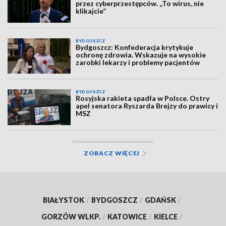
przez cyberprzestępców. „To wirus, nie
klikajcie”
BYDGOSZCZ
Bydgoszcz: Konfederacja krytykuje
ochronę zdrowia. Wskazuje na wysokie
zarobki lekarzy i problemy pacjentów
BYDGOSZCZ
Rosyjska rakieta spadła w Polsce. Ostry
apel senatora Ryszarda Brejzy do prawicy i
MSZ
ZOBACZ WIĘCEJ
BIAŁYSTOK
/
BYDGOSZCZ
/
GDAŃSK
/
GORZÓW WLKP.
/
KATOWICE
/
KIELCE
/