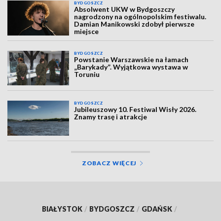
BYDGOSZCZ
Absolwent UKW w Bydgoszczy
nagrodzony na ogólnopolskim festiwalu.
Damian Manikowski zdobył pierwsze
miejsce
BYDGOSZCZ
Powstanie Warszawskie na łamach
„Barykady”. Wyjątkowa wystawa w
Toruniu
BYDGOSZCZ
Jubileuszowy 10. Festiwal Wisły 2026.
Znamy trasę i atrakcje
ZOBACZ WIĘCEJ
BIAŁYSTOK
/
BYDGOSZCZ
/
GDAŃSK
/