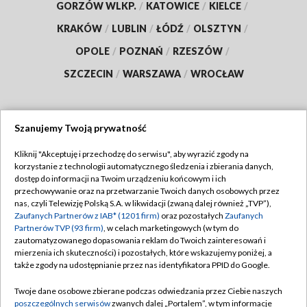
GORZÓW WLKP.
/
KATOWICE
/
KIELCE
/
KRAKÓW
/
LUBLIN
/
ŁÓDŹ
/
OLSZTYN
/
OPOLE
/
POZNAŃ
/
RZESZÓW
/
SZCZECIN
/
WARSZAWA
/
WROCŁAW
Szanujemy Twoją prywatność
Dołącz do nas:
Kliknij "Akceptuję i przechodzę do serwisu", aby wyrazić zgody na
korzystanie z technologii automatycznego śledzenia i zbierania danych,
TVP
dostęp do informacji na Twoim urządzeniu końcowym i ich
Abonament TVP
przechowywanie oraz na przetwarzanie Twoich danych osobowych przez
Regulamin TVP
nas, czyli Telewizję Polską S.A. w likwidacji (zwaną dalej również „TVP”),
Emisja w TVP
Polityka prywatności
Zaufanych Partnerów z IAB* (1201 firm)
oraz pozostałych
Zaufanych
Partnerów TVP (93 firm)
, w celach marketingowych (w tym do
Centrum informacji TVP
Moje zgody
zautomatyzowanego dopasowania reklam do Twoich zainteresowań i
mierzenia ich skuteczności) i pozostałych, które wskazujemy poniżej, a
Naziemna Telewizja Cyfrowa
Pomoc
także zgody na udostępnianie przez nas identyfikatora PPID do Google.
Sklep TVP
Biuro reklamy
Twoje dane osobowe zbierane podczas odwiedzania przez Ciebie naszych
Rada Programowa
Kontakt
poszczególnych serwisów
zwanych dalej „Portalem”, w tym informacje