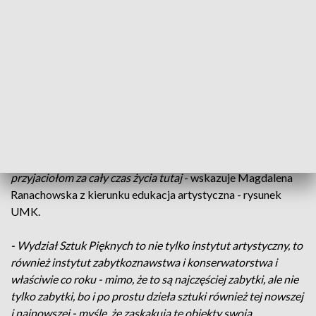
pewną rzecz, która utrudnia studentom życie, ale też grafiki
przedstawiają stereotypowe życie studentów
- opowiada
Katarzyna Stępień z kierunku edukacja artystyczna -
intermedia UMK w Toruniu.
- "Kolekcja Toruńska Magdaleny Ranachowskiej" - stricte
autorski projekt zadedykowany moim przyjaciołom i uczelni i
Toruniowi przede wszystkim, ponieważ całe życie tu
mieszkałam, studiowałam, zakochiwałam się, smuciłam i to
jest laurka, to jest po prostu podziękowanie Toruniowi, moim
przyjaciołom za cały czas życia tutaj
- wskazuje Magdalena
Ranachowska z kierunku edukacja artystyczna - rysunek
UMK.
- Wydział Sztuk Pięknych to nie tylko instytut artystyczny, to
również instytut zabytkoznawstwa i konserwatorstwa i
właściwie co roku - mimo, że to są najczęściej zabytki, ale nie
tylko zabytki, bo i po prostu dzieła sztuki również tej nowszej
i najnowszej - myślę, że zaskakują te obiekty swoją