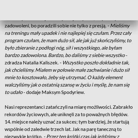
debiut w zimowych igrzyskach olimpijskich. Nasi łyżwiarze
zaprezentowali dwa dobre programy i zajęli w rywalizacji par
tanecznych 14. miejsce. Z łącznej noty 161, 35 pkt. są bardzo
zadowoleni, bo poradzili sobie nie tylko z presją.
- Mieliśmy
na treningu mały upadek i nie najlepiej się czułam. Przez cały
program czułam, że mam dużo sił, ale jak już skończyliśmy, to
było zbieranie z podłogi nóg, sił i wszystkiego, ale byłam
bardzo zadowolona. Bardzo, bo daliśmy z siebie wszystko
-
zdradza Natalia Kaliszek.
- Wszystko poszło dokładnie tak,
jak chcieliśmy. Miałem w połowie małe zachwianie i dużo sił
mnie to kosztowało, żeby się utrzymać. O każdy element
walczyliśmy jak o ostatnią szansę w życiu i myślę, że nam się
to udało
- dodaje Maksym Spodyriew.
Nasi reprezentanci zatańczyli na miarę możliwości. Zabrakło
rekordów życiowych, ale uniknęli za to poważnych błędów.
14. miejsce należy uznać za sukces; tym bardziej, że startują
wspólnie od zaledwie trzech lat. Jak na parę taneczną to
niezwykle krótko.
- Przez ten krótki czas jak jeździmy z