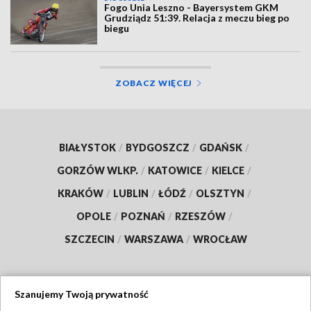
Fogo Unia Leszno - Bayersystem GKM
Grudziądz 51:39. Relacja z meczu bieg po
biegu
ZOBACZ WIĘCEJ
BIAŁYSTOK
/
BYDGOSZCZ
/
GDAŃSK
/
GORZÓW WLKP.
/
KATOWICE
/
KIELCE
/
KRAKÓW
/
LUBLIN
/
ŁÓDŹ
/
OLSZTYN
/
OPOLE
/
POZNAŃ
/
RZESZÓW
/
SZCZECIN
/
WARSZAWA
/
WROCŁAW
Szanujemy Twoją prywatność
Dołącz do nas: