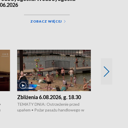
.06.2026
ZOBACZ WIĘCEJ
Zbliżenia 6.08.2026, g. 18.30
Zbliżenia 6.0
•
TEMATY DNIA: Ostrzeżenie przed
Groźny pożar na 
u
upałem • Pożar pasażu handlowego w
pasaż handlowy 
wanie,
Bydgoszczy • Policja rozbiła lokalną siatkę
upałów i burz • 
Apele
dealerską – grozi im do 12 lat więzienia •
kukurydzy – rolni
Akcja porodowa na trasie Rypin-Toruń –
wysokie plony • 