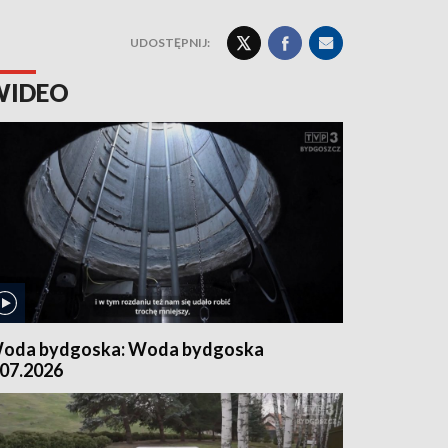
UDOSTĘPNIJ:
WIDEO
oda bydgoska: Woda bydgoska
.07.2026