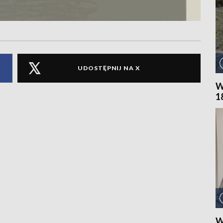
UDOSTĘPNIJ NA X
W
1
W