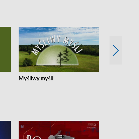
Myśliwy myśli
Spotkania z 