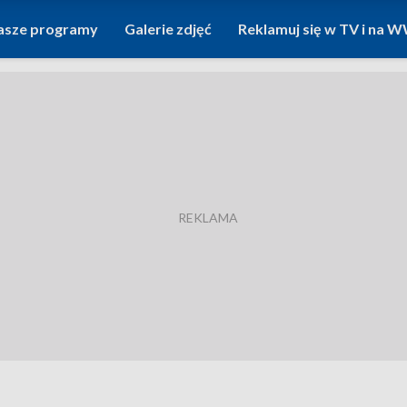
asze programy
Galerie zdjęć
Reklamuj się w TV i na