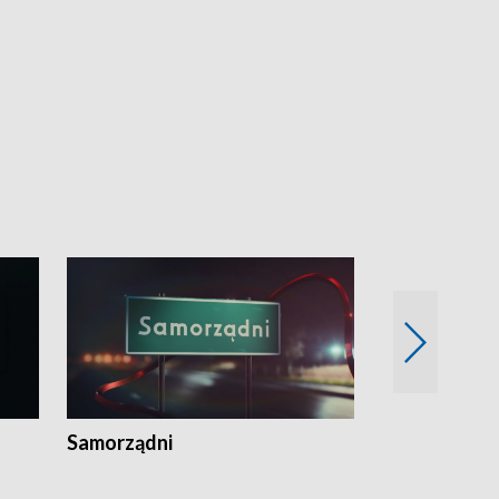
Samorządni
Wspólna sp