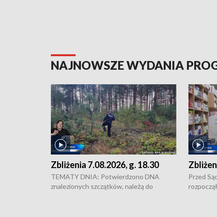
NAJNOWSZE WYDANIA PR
Zbliżenia 7.08.2026, g. 18.30
Zbliżen
TEMATY DNIA: Potwierdzono DNA
Przed Są
znalezionych szczątków, należą do
rozpoczął
zaginionej Jowity Zielińskiej • Tragiczny
pobicie i
finał prac serwisowych w studni w Solcu
zł - tyle
Kujawskim • Festiwal dziewięciu wzgórz
przy ul. 