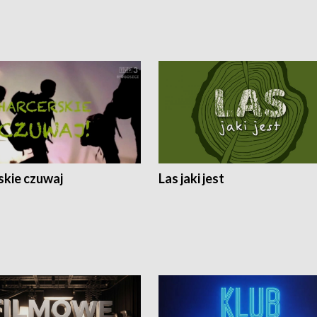
skie czuwaj
Las jaki jest