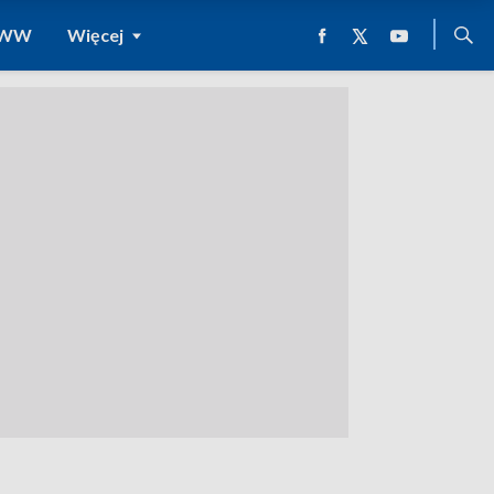
 WWW
Więcej