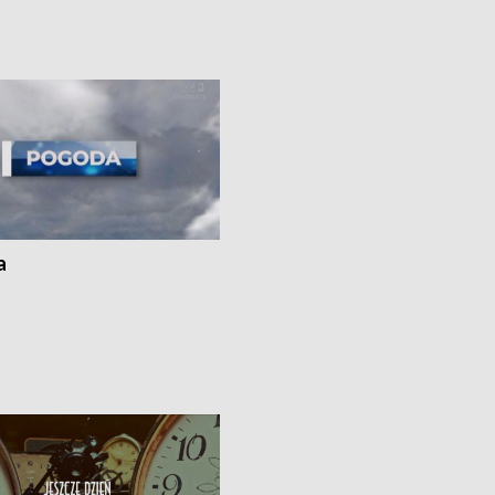
cznie na drogach regionu •
rolników badania w Stacji Doświadcz
ąg sporu o pranie na bydgoskich
Oceny Odmian w Chrząstowie
kach
a