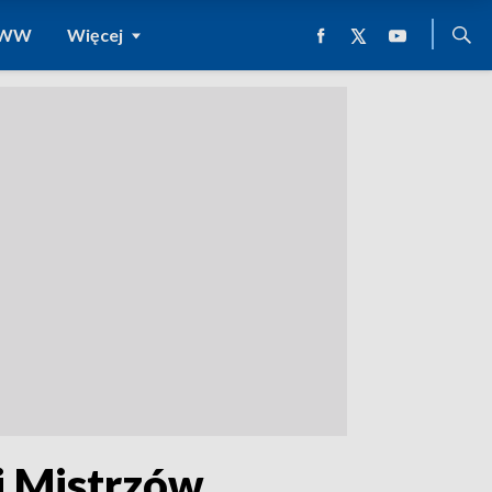
 WWW
Więcej
i Mistrzów