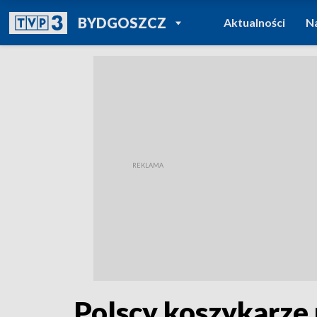
POWRÓT DO
BYDGOSZCZ
Aktualności
N
TVP REGIONY
Polscy koszykarze