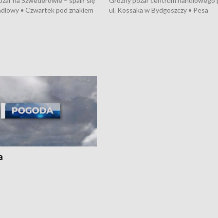
żar na Szwederowie – spalił się
Groźny pożar centrum handlowego 
ndlowy • Czwartek pod znakiem
ul. Kossaka w Bydgoszczy • Pesa
burz • Dobre prognozy dla
wyprodukuje nowoczesne,
 – rolnicy mogą liczyć na
energooszczędne pociągi dla Polregi
lony • Akcja porodowa na trasie
Zmiany w przepisach o pomocy
uń – pomógł policyjny patrol •
społecznej • Przed nami 10. jubileu
my na kolejną odsłonę programu
Festiwal Wisły
ato”
a