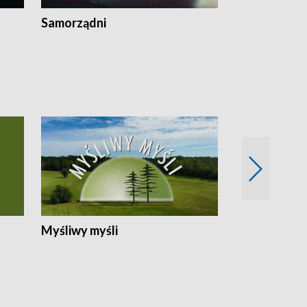
Samorządni
Wspólna sp
Myśliwy myśli
Spotkania z 