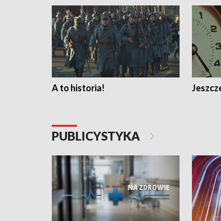
A to historia!
Jeszcze
PUBLICYSTYKA