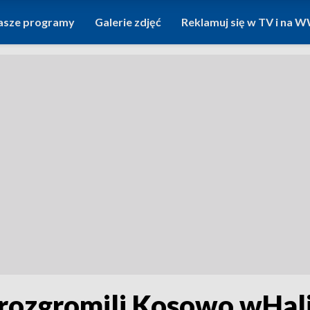
asze programy
Galerie zdjęć
Reklamuj się w TV i na
 rozgromili Kosowo wHal