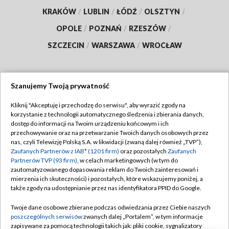
KRAKÓW
/
LUBLIN
/
ŁÓDŹ
/
OLSZTYN
/
OPOLE
/
POZNAŃ
/
RZESZÓW
/
SZCZECIN
/
WARSZAWA
/
WROCŁAW
Szanujemy Twoją prywatność
Dołącz do nas:
Kliknij "Akceptuję i przechodzę do serwisu", aby wyrazić zgody na
korzystanie z technologii automatycznego śledzenia i zbierania danych,
TVP
dostęp do informacji na Twoim urządzeniu końcowym i ich
Abonament TVP
przechowywanie oraz na przetwarzanie Twoich danych osobowych przez
Regulamin TVP
nas, czyli Telewizję Polską S.A. w likwidacji (zwaną dalej również „TVP”),
Emisja w TVP
Polityka prywatności
Zaufanych Partnerów z IAB* (1201 firm)
oraz pozostałych
Zaufanych
Partnerów TVP (93 firm)
, w celach marketingowych (w tym do
Centrum informacji TVP
Moje zgody
zautomatyzowanego dopasowania reklam do Twoich zainteresowań i
mierzenia ich skuteczności) i pozostałych, które wskazujemy poniżej, a
Naziemna Telewizja Cyfrowa
Pomoc
także zgody na udostępnianie przez nas identyfikatora PPID do Google.
Sklep TVP
Biuro reklamy
Twoje dane osobowe zbierane podczas odwiedzania przez Ciebie naszych
Rada Programowa
Kontakt
poszczególnych serwisów
zwanych dalej „Portalem”, w tym informacje
zapisywane za pomocą technologii takich jak: pliki cookie, sygnalizatory