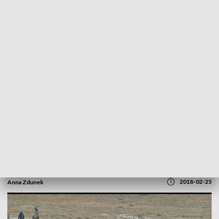
POWRÓT DO
BYDGOSZCZ
TVP REGIONY
Strażacka niespodzianka na finał ferii.
Tafla obok stoku
2018-02-25
Anna Zdunek