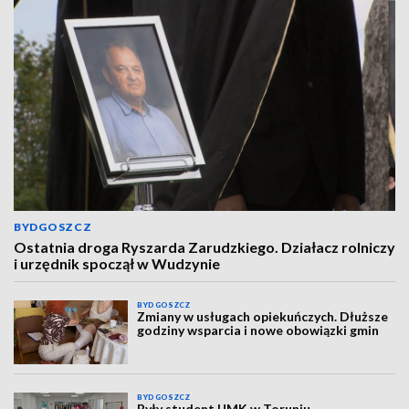
BYDGOSZCZ
Ostatnia droga Ryszarda Zarudzkiego. Działacz rolniczy
i urzędnik spoczął w Wudzynie
BYDGOSZCZ
Zmiany w usługach opiekuńczych. Dłuższe
godziny wsparcia i nowe obowiązki gmin
BYDGOSZCZ
Były student UMK w Toruniu