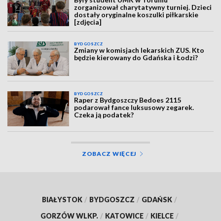
zorganizował charytatywny turniej. Dzieci
dostały oryginalne koszulki piłkarskie
[zdjęcia]
BYDGOSZCZ
Zmiany w komisjach lekarskich ZUS. Kto
będzie kierowany do Gdańska i Łodzi?
BYDGOSZCZ
Raper z Bydgoszczy Bedoes 2115
podarował fance luksusowy zegarek.
Czeka ją podatek?
ZOBACZ WIĘCEJ
BIAŁYSTOK
/
BYDGOSZCZ
/
GDAŃSK
/
GORZÓW WLKP.
/
KATOWICE
/
KIELCE
/