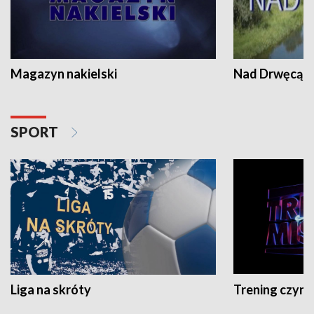
Magazyn nakielski
Nad Drwęcą
SPORT
Liga na skróty
Trening czyni 