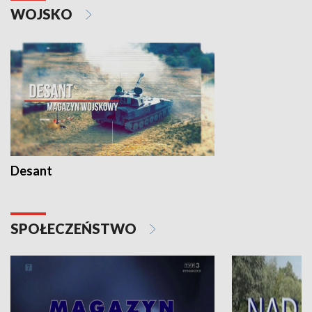
WOJSKO
Desant
SPOŁECZEŃSTWO