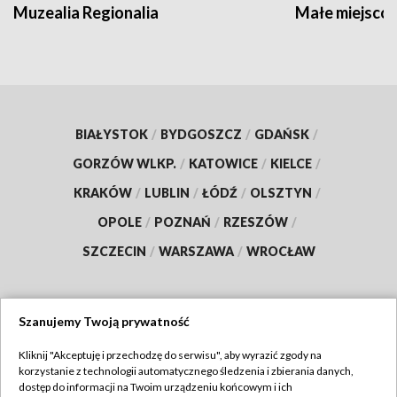
Muzealia Regionalia
Małe miejscow
BIAŁYSTOK
/
BYDGOSZCZ
/
GDAŃSK
/
GORZÓW WLKP.
/
KATOWICE
/
KIELCE
/
KRAKÓW
/
LUBLIN
/
ŁÓDŹ
/
OLSZTYN
/
OPOLE
/
POZNAŃ
/
RZESZÓW
/
SZCZECIN
/
WARSZAWA
/
WROCŁAW
Szanujemy Twoją prywatność
Dołącz do nas:
Kliknij "Akceptuję i przechodzę do serwisu", aby wyrazić zgody na
korzystanie z technologii automatycznego śledzenia i zbierania danych,
TVP
dostęp do informacji na Twoim urządzeniu końcowym i ich