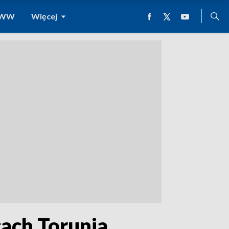
 WWW
Więcej
cach Torunia