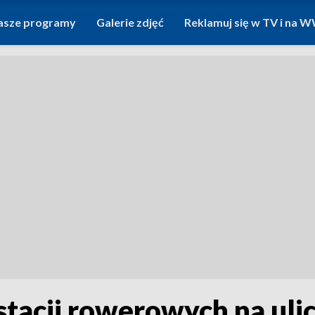
asze programy
Galerie zdjęć
Reklamuj się w TV i na
tacji rowerowych na uli