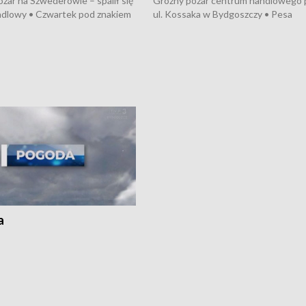
żar na Szwederowie – spalił się
Groźny pożar centrum handlowego 
ndlowy • Czwartek pod znakiem
ul. Kossaka w Bydgoszczy • Pesa
burz • Dobre prognozy dla
wyprodukuje nowoczesne,
 – rolnicy mogą liczyć na
energooszczędne pociągi dla Polregi
lony • Akcja porodowa na trasie
Zmiany w przepisach o pomocy
uń – pomógł policyjny patrol •
społecznej • Przed nami 10. jubileu
my na kolejną odsłonę programu
Festiwal Wisły
ato”
a