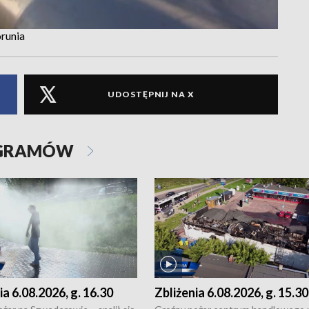
orunia
UDOSTĘPNIJ NA X
OGRAMÓW
ia 6.08.2026, g. 16.30
Zbliżenia 6.08.2026, g. 15.30