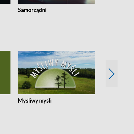
Samorządni
Wspólna sp
Myśliwy myśli
Spotkania z 