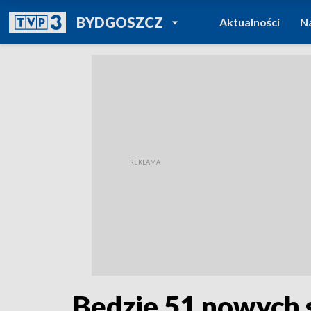
POWRÓT DO
BYDGOSZCZ
Aktualności
N
TVP REGIONY
Będzie 51 nowych s