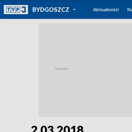
POWRÓT DO
BYDGOSZCZ
Aktualności
N
TVP REGIONY
2.03.2018