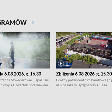
OGRAMÓW
ia 6.08.2026, g. 16.30
Zbliżenia 6.08.2026, g. 15.30
żar na Szwederowie – spalił się
Groźny pożar centrum handlowego 
ndlowy • Czwartek pod znakiem
ul. Kossaka w Bydgoszczy • Pesa
burz • Dobre prognozy dla
wyprodukuje nowoczesne,
 – rolnicy mogą liczyć na
energooszczędne pociągi dla Polregi
lony • Akcja porodowa na trasie
Zmiany w przepisach o pomocy
uń – pomógł policyjny patrol •
społecznej • Przed nami 10. jubileu
my na kolejną odsłonę programu
Festiwal Wisły