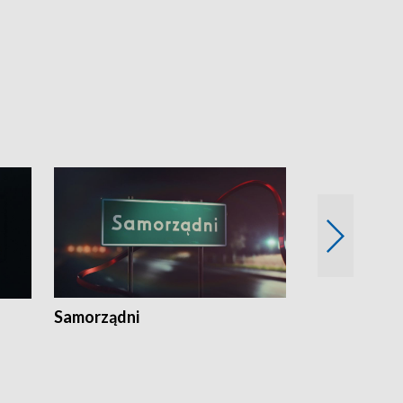
Samorządni
Wspólna sp