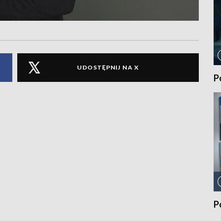
UDOSTĘPNIJ NA X
P
P