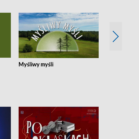
Myśliwy myśli
Spotkania z 