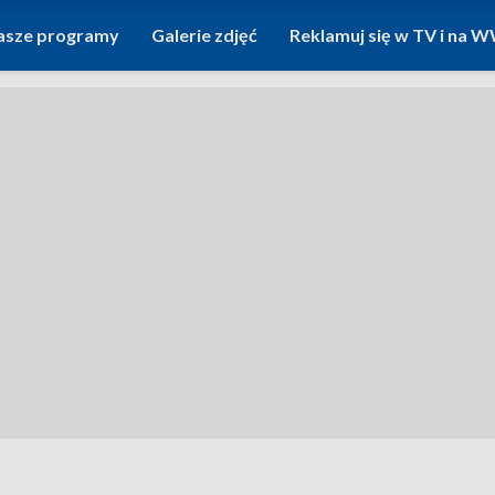
asze programy
Galerie zdjęć
Reklamuj się w TV i na