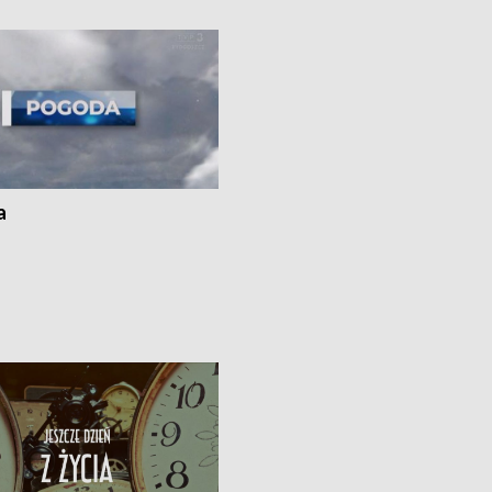
ato”
a