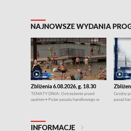
NAJNOWSZE WYDANIA PR
Zbliżenia 6.08.2026, g. 18.30
Zbliżen
TEMATY DNIA: Ostrzeżenie przed
Groźny po
upałem • Pożar pasażu handlowego w
pasaż ha
Bydgoszczy • Policja rozbiła lokalną siatkę
upałów i 
dealerską – grozi im do 12 lat więzienia •
kukurydzy
Akcja porodowa na trasie Rypin-Toruń –
wysokie p
pomógł policyjny patrol • Wyjątkowy
Rypin-Tor
INFORMACJE
projekt UMK w Toruniu
Zaprasza