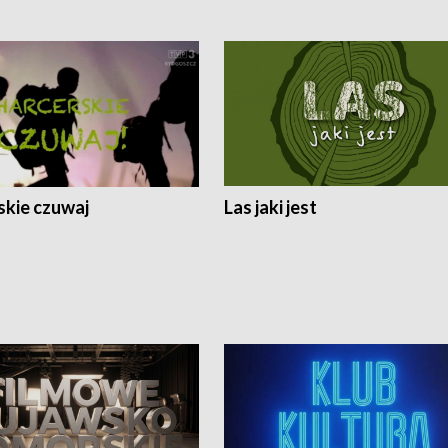
skie czuwaj
Las jaki jest