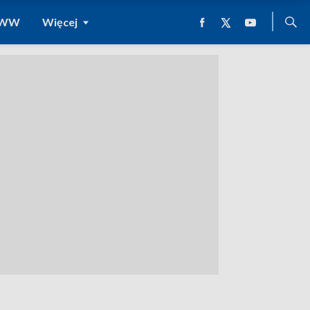
 WWW
Więcej