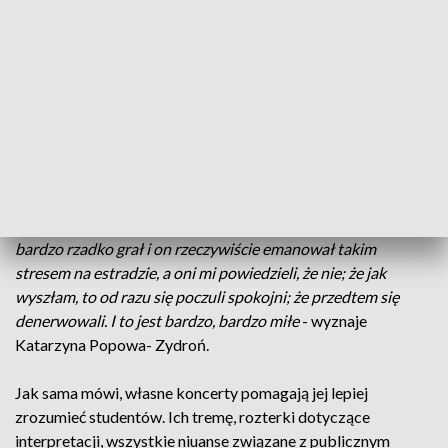
Zwykle to ona ocenia innych: jako jurorka
międzynarodowych konkursów pianistycznych czy pedagog,
którego studenci odnoszą liczne sukcesy. By wymienić Rafała
Blechacza - zwycięzcę Konkursu Chopinowskiego w 2005
roku, Pawła Wakarecego, Krzysztofa Herdzina i wielu innych.
Tym razem, po latach nieobecności, Katarzyna Popowa-
Zydroń sama podała się ocenie publiczności, wśród której
było wielu jej studentów.
- Zapytałam moich studentów, czy
oni umierali ze strachu, jak ja wyszłam, bo pamiętam, jak ja
umierałam, jak mój profesor grał. Tylko, że mój profesor
bardzo rzadko grał i on rzeczywiście emanował takim
stresem na estradzie, a oni mi powiedzieli, że nie; że jak
wyszłam, to od razu się poczuli spokojni; że przedtem się
denerwowali. I to jest bardzo, bardzo miłe
- wyznaje
Katarzyna Popowa- Zydroń.
Jak sama mówi, własne koncerty pomagają jej lepiej
zrozumieć studentów. Ich tremę, rozterki dotyczące
interpretacji, wszystkie niuanse związane z publicznym