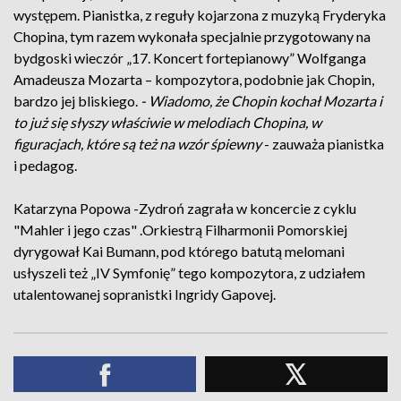
występem. Pianistka, z reguły kojarzona z muzyką Fryderyka
Chopina, tym razem wykonała specjalnie przygotowany na
bydgoski wieczór „17. Koncert fortepianowy” Wolfganga
Amadeusza Mozarta – kompozytora, podobnie jak Chopin,
bardzo jej bliskiego.
- Wiadomo, że Chopin kochał Mozarta i
to już się słyszy właściwie w melodiach Chopina, w
figuracjach, które są też na wzór śpiewny
- zauważa pianistka
i pedagog.
Katarzyna Popowa -Zydroń zagrała w koncercie z cyklu
"Mahler i jego czas" .Orkiestrą Filharmonii Pomorskiej
dyrygował Kai Bumann, pod którego batutą melomani
usłyszeli też „IV Symfonię” tego kompozytora, z udziałem
utalentowanej sopranistki Ingridy Gapovej.