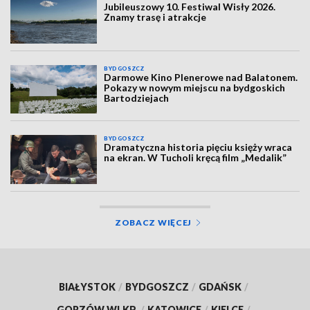
Jubileuszowy 10. Festiwal Wisły 2026.
Znamy trasę i atrakcje
BYDGOSZCZ
Darmowe Kino Plenerowe nad Balatonem.
Pokazy w nowym miejscu na bydgoskich
Bartodziejach
BYDGOSZCZ
Dramatyczna historia pięciu księży wraca
na ekran. W Tucholi kręcą film „Medalik”
ZOBACZ WIĘCEJ
BIAŁYSTOK
/
BYDGOSZCZ
/
GDAŃSK
/
GORZÓW WLKP.
/
KATOWICE
/
KIELCE
/