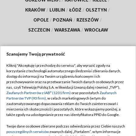
KRAKÓW
/
LUBLIN
/
ŁÓDŹ
/
OLSZTYN
/
OPOLE
/
POZNAŃ
/
RZESZÓW
/
SZCZECIN
/
WARSZAWA
/
WROCŁAW
Szanujemy Twoją prywatność
Dołącz do nas:
Kliknij "Akceptuję i przechodzę do serwisu", aby wyrazić zgody na
korzystanie z technologii automatycznego śledzenia i zbierania danych,
TVP
dostęp do informacji na Twoim urządzeniu końcowym i ich
Abonament TVP
przechowywanie oraz na przetwarzanie Twoich danych osobowych przez
Regulamin TVP
nas, czyli Telewizję Polską S.A. w likwidacji (zwaną dalej również „TVP”),
Emisja w TVP
Polityka prywatności
Zaufanych Partnerów z IAB* (1201 firm)
oraz pozostałych
Zaufanych
Partnerów TVP (93 firm)
, w celach marketingowych (w tym do
Centrum informacji TVP
Moje zgody
zautomatyzowanego dopasowania reklam do Twoich zainteresowań i
mierzenia ich skuteczności) i pozostałych, które wskazujemy poniżej, a
Naziemna Telewizja Cyfrowa
Pomoc
także zgody na udostępnianie przez nas identyfikatora PPID do Google.
Sklep TVP
Biuro reklamy
Twoje dane osobowe zbierane podczas odwiedzania przez Ciebie naszych
Rada Programowa
Kontakt
poszczególnych serwisów
zwanych dalej „Portalem”, w tym informacje