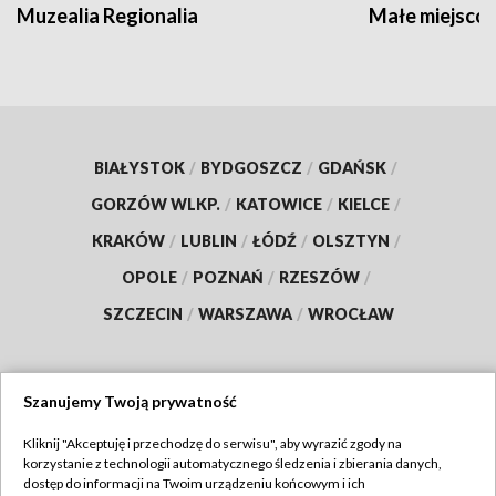
Muzealia Regionalia
Małe miejscow
BIAŁYSTOK
/
BYDGOSZCZ
/
GDAŃSK
/
GORZÓW WLKP.
/
KATOWICE
/
KIELCE
/
KRAKÓW
/
LUBLIN
/
ŁÓDŹ
/
OLSZTYN
/
OPOLE
/
POZNAŃ
/
RZESZÓW
/
SZCZECIN
/
WARSZAWA
/
WROCŁAW
Szanujemy Twoją prywatność
Dołącz do nas:
Kliknij "Akceptuję i przechodzę do serwisu", aby wyrazić zgody na
korzystanie z technologii automatycznego śledzenia i zbierania danych,
TVP
dostęp do informacji na Twoim urządzeniu końcowym i ich