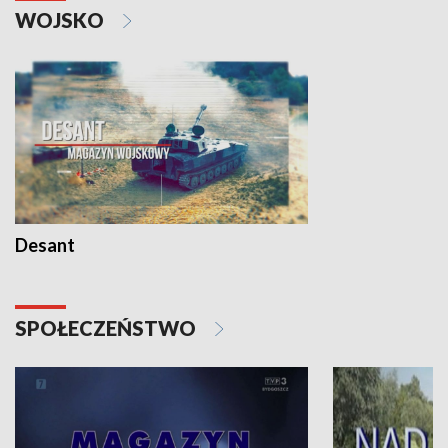
WOJSKO
Desant
SPOŁECZEŃSTWO