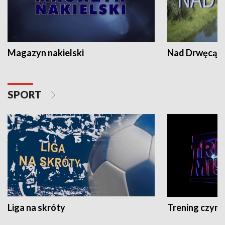
Magazyn nakielski
Nad Drwęcą
SPORT
Liga na skróty
Trening czyni 